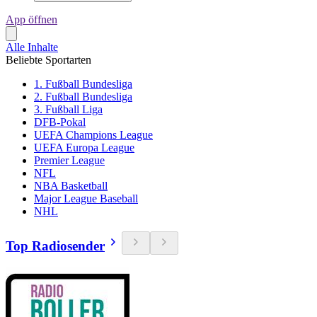
App öffnen
Alle Inhalte
Beliebte Sportarten
1. Fußball Bundesliga
2. Fußball Bundesliga
3. Fußball Liga
DFB-Pokal
UEFA Champions League
UEFA Europa League
Premier League
NFL
NBA Basketball
Major League Baseball
NHL
Top Radiosender