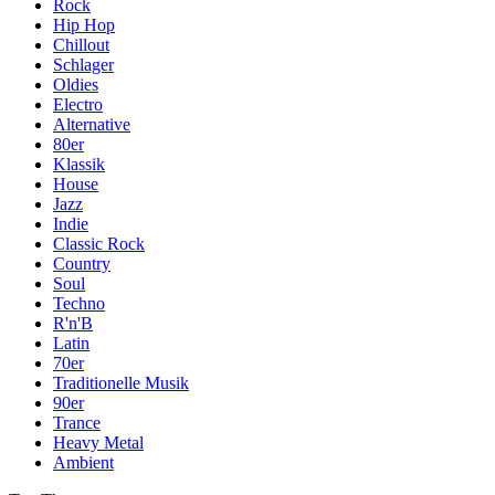
Rock
Hip Hop
Chillout
Schlager
Oldies
Electro
Alternative
80er
Klassik
House
Jazz
Indie
Classic Rock
Country
Soul
Techno
R'n'B
Latin
70er
Traditionelle Musik
90er
Trance
Heavy Metal
Ambient