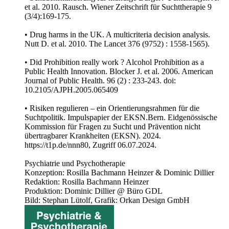
et al. 2010. Rausch. Wiener Zeitschrift für Suchttherapie 9
(3/4):169-175.
• Drug harms in the UK. A multicriteria decision analysis.
Nutt D. et al. 2010. The Lancet 376 (9752) : 1558-1565).
• Did Prohibition really work ? Alcohol Prohibition as a
Public Health Innovation. Blocker J. et al. 2006. American
Journal of Public Health. 96 (2) : 233-243. doi:
10.2105/AJPH.2005.065409
• Risiken regulieren – ein Orientierungsrahmen für die
Suchtpolitik. Impulspapier der EKSN.Bern. Eidgenössische
Kommission für Fragen zu Sucht und Prävention nicht
übertragbarer Krankheiten (EKSN). 2024.
https://t1p.de/nnn80, Zugriff 06.07.2024.
Psychiatrie und Psychotherapie
Konzeption: Rosilla Bachmann Heinzer & Dominic Dillier
Redaktion: Rosilla Bachmann Heinzer
Produktion: Dominic Dillier @ Büro GDL
Bild: Stephan Lütolf, Grafik: Orkan Design GmbH