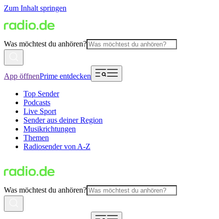
Zum Inhalt springen
Was möchtest du anhören?
App öffnen
Prime entdecken
Top Sender
Podcasts
Live Sport
Sender aus deiner Region
Musikrichtungen
Themen
Radiosender von A-Z
Was möchtest du anhören?