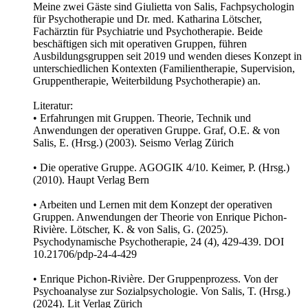
Meine zwei Gäste sind Giulietta von Salis, Fachpsychologin
für Psychotherapie und Dr. med. Katharina Lötscher,
Fachärztin für Psychiatrie und Psychotherapie. Beide
beschäftigen sich mit operativen Gruppen, führen
Ausbildungsgruppen seit 2019 und wenden dieses Konzept in
unterschiedlichen Kontexten (Familientherapie, Supervision,
Gruppentherapie, Weiterbildung Psychotherapie) an.
Literatur:
• Erfahrungen mit Gruppen. Theorie, Technik und
Anwendungen der operativen Gruppe. Graf, O.E. & von
Salis, E. (Hrsg.) (2003). Seismo Verlag Zürich
• Die operative Gruppe. AGOGIK 4/10. Keimer, P. (Hrsg.)
(2010). Haupt Verlag Bern
• Arbeiten und Lernen mit dem Konzept der operativen
Gruppen. Anwendungen der Theorie von Enrique Pichon-
Rivière. Lötscher, K. & von Salis, G. (2025).
Psychodynamische Psychotherapie, 24 (4), 429-439. DOI
10.21706/pdp-24-4-429
• Enrique Pichon-Rivière. Der Gruppenprozess. Von der
Psychoanalyse zur Sozialpsychologie. Von Salis, T. (Hrsg.)
(2024). Lit Verlag Zürich