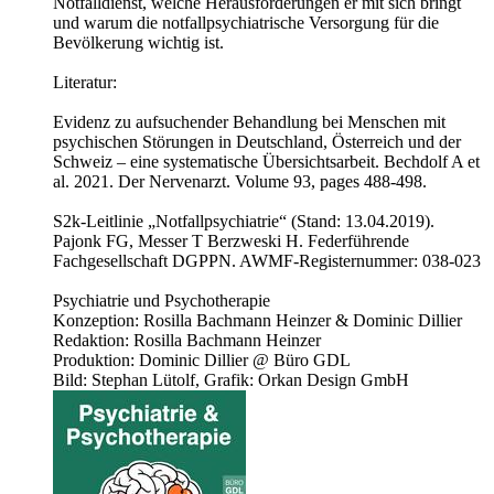
Notfalldienst, welche Herausforderungen er mit sich bringt
und warum die notfallpsychiatrische Versorgung für die
Bevölkerung wichtig ist.
Literatur:
Evidenz zu aufsuchender Behandlung bei Menschen mit
psychischen Störungen in Deutschland, Österreich und der
Schweiz – eine systematische Übersichtsarbeit. Bechdolf A et
al. 2021. Der Nervenarzt. Volume 93, pages 488-498.
S2k-Leitlinie „Notfallpsychiatrie“ (Stand: 13.04.2019).
Pajonk FG, Messer T Berzweski H. Federführende
Fachgesellschaft DGPPN. AWMF-Registernummer: 038-023
Psychiatrie und Psychotherapie
Konzeption: Rosilla Bachmann Heinzer & Dominic Dillier
Redaktion: Rosilla Bachmann Heinzer
Produktion: Dominic Dillier @ Büro GDL
Bild: Stephan Lütolf, Grafik: Orkan Design GmbH