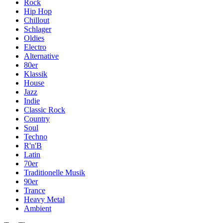
Rock
Hip Hop
Chillout
Schlager
Oldies
Electro
Alternative
80er
Klassik
House
Jazz
Indie
Classic Rock
Country
Soul
Techno
R'n'B
Latin
70er
Traditionelle Musik
90er
Trance
Heavy Metal
Ambient