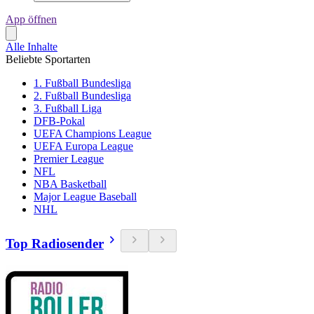
App öffnen
Alle Inhalte
Beliebte Sportarten
1. Fußball Bundesliga
2. Fußball Bundesliga
3. Fußball Liga
DFB-Pokal
UEFA Champions League
UEFA Europa League
Premier League
NFL
NBA Basketball
Major League Baseball
NHL
Top Radiosender