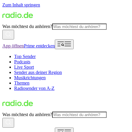
Zum Inhalt springen
Was möchtest du anhören?
App öffnen
Prime entdecken
Top Sender
Podcasts
Live Sport
Sender aus deiner Region
Musikrichtungen
Themen
Radiosender von A-Z
Was möchtest du anhören?