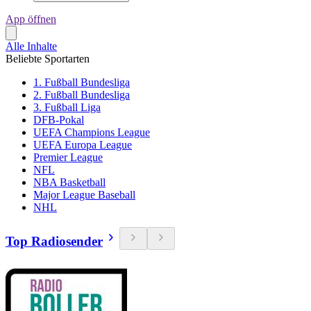
App öffnen
Alle Inhalte
Beliebte Sportarten
1. Fußball Bundesliga
2. Fußball Bundesliga
3. Fußball Liga
DFB-Pokal
UEFA Champions League
UEFA Europa League
Premier League
NFL
NBA Basketball
Major League Baseball
NHL
Top Radiosender