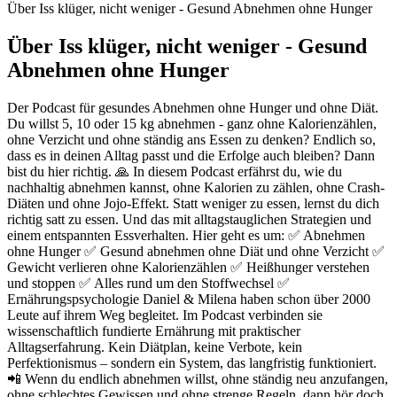
Über Iss klüger, nicht weniger - Gesund Abnehmen ohne Hunger
Über Iss klüger, nicht weniger - Gesund
Abnehmen ohne Hunger
Der Podcast für gesundes Abnehmen ohne Hunger und ohne Diät.
Du willst 5, 10 oder 15 kg abnehmen - ganz ohne Kalorienzählen,
ohne Verzicht und ohne ständig ans Essen zu denken? Endlich so,
dass es in deinen Alltag passt und die Erfolge auch bleiben? Dann
bist du hier richtig. 🙏 In diesem Podcast erfährst du, wie du
nachhaltig abnehmen kannst, ohne Kalorien zu zählen, ohne Crash-
Diäten und ohne Jojo-Effekt. Statt weniger zu essen, lernst du dich
richtig satt zu essen. Und das mit alltagstauglichen Strategien und
einem entspannten Essverhalten. Hier geht es um: ✅ Abnehmen
ohne Hunger ✅ Gesund abnehmen ohne Diät und ohne Verzicht ✅
Gewicht verlieren ohne Kalorienzählen ✅ Heißhunger verstehen
und stoppen ✅ Alles rund um den Stoffwechsel ✅
Ernährungspsychologie Daniel & Milena haben schon über 2000
Leute auf ihrem Weg begleitet. Im Podcast verbinden sie
wissenschaftlich fundierte Ernährung mit praktischer
Alltagserfahrung. Kein Diätplan, keine Verbote, kein
Perfektionismus – sondern ein System, das langfristig funktioniert.
📲 Wenn du endlich abnehmen willst, ohne ständig neu anzufangen,
ohne schlechtes Gewissen und ohne strenge Regeln, dann hör doch