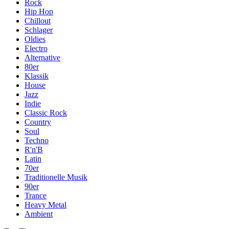
Rock
Hip Hop
Chillout
Schlager
Oldies
Electro
Alternative
80er
Klassik
House
Jazz
Indie
Classic Rock
Country
Soul
Techno
R'n'B
Latin
70er
Traditionelle Musik
90er
Trance
Heavy Metal
Ambient