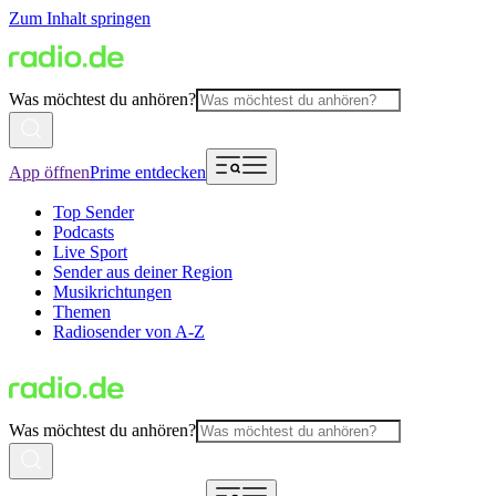
Zum Inhalt springen
Was möchtest du anhören?
App öffnen
Prime entdecken
Top Sender
Podcasts
Live Sport
Sender aus deiner Region
Musikrichtungen
Themen
Radiosender von A-Z
Was möchtest du anhören?