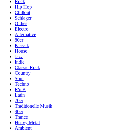
Rock
Hip Hop
Chillout
Schlager
Oldies
Electro
Alternative
80er
Klassik
House
Jazz
Indie
Classic Rock
Country
Soul
Techno
R'n'B
Latin
70er
Traditionelle Musik
90er
Trance
Heavy Metal
Ambient