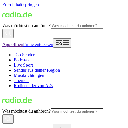
Zum Inhalt springen
Was möchtest du anhören?
App öffnen
Prime entdecken
Top Sender
Podcasts
Live Sport
Sender aus deiner Region
Musikrichtungen
Themen
Radiosender von A-Z
Was möchtest du anhören?