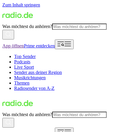
Zum Inhalt springen
Was möchtest du anhören?
App öffnen
Prime entdecken
Top Sender
Podcasts
Live Sport
Sender aus deiner Region
Musikrichtungen
Themen
Radiosender von A-Z
Was möchtest du anhören?