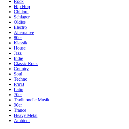
Rock
Hip Hop
Chillout
Schlager
Oldies
Electro
Alternative
80er
Klassik
House
Jazz
Indie
Classic Rock
Country
Soul
Techno
R'n'B
Latin
70er
Traditionelle Musik
90er
Trance
Heavy Metal
Ambient