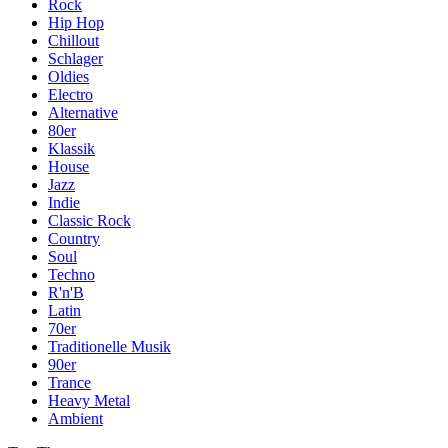
Rock
Hip Hop
Chillout
Schlager
Oldies
Electro
Alternative
80er
Klassik
House
Jazz
Indie
Classic Rock
Country
Soul
Techno
R'n'B
Latin
70er
Traditionelle Musik
90er
Trance
Heavy Metal
Ambient