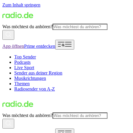
Zum Inhalt springen
Was möchtest du anhören?
App öffnen
Prime entdecken
Top Sender
Podcasts
Live Sport
Sender aus deiner Region
Musikrichtungen
Themen
Radiosender von A-Z
Was möchtest du anhören?