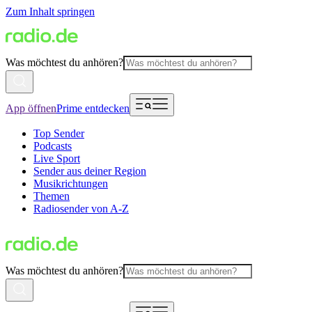
Zum Inhalt springen
Was möchtest du anhören?
App öffnen
Prime entdecken
Top Sender
Podcasts
Live Sport
Sender aus deiner Region
Musikrichtungen
Themen
Radiosender von A-Z
Was möchtest du anhören?