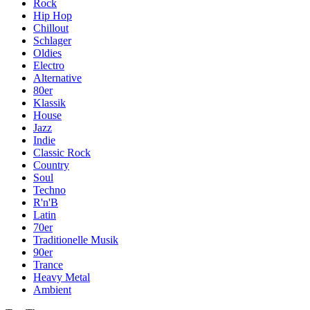
Rock
Hip Hop
Chillout
Schlager
Oldies
Electro
Alternative
80er
Klassik
House
Jazz
Indie
Classic Rock
Country
Soul
Techno
R'n'B
Latin
70er
Traditionelle Musik
90er
Trance
Heavy Metal
Ambient