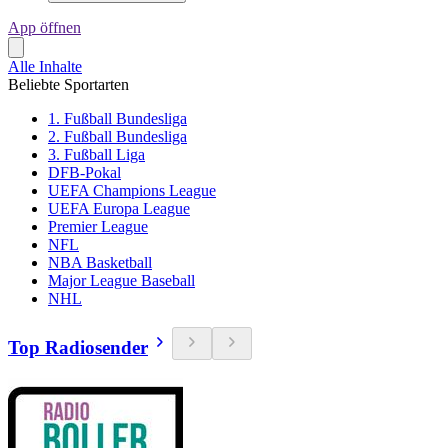
App öffnen
Alle Inhalte
Beliebte Sportarten
1. Fußball Bundesliga
2. Fußball Bundesliga
3. Fußball Liga
DFB-Pokal
UEFA Champions League
UEFA Europa League
Premier League
NFL
NBA Basketball
Major League Baseball
NHL
Top Radiosender