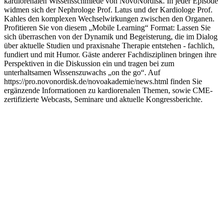
kardiorenalen Wissensschmiede von NovoNordisk. In jeder Episode
widmen sich der Nephrologe Prof. Latus und der Kardiologe Prof.
Kahles den komplexen Wechselwirkungen zwischen den Organen.
Profitieren Sie von diesem „Mobile Learning“ Format: Lassen Sie
sich überraschen von der Dynamik und Begeisterung, die im Dialog
über aktuelle Studien und praxisnahe Therapie entstehen - fachlich,
fundiert und mit Humor. Gäste anderer Fachdisziplinen bringen ihre
Perspektiven in die Diskussion ein und tragen bei zum
unterhaltsamen Wissenszuwachs „on the go“. Auf
https://pro.novonordisk.de/novoakademie/news.html finden Sie
ergänzende Informationen zu kardiorenalen Themen, sowie CME-
zertifizierte Webcasts, Seminare und aktuelle Kongressberichte.
Podcast-Website