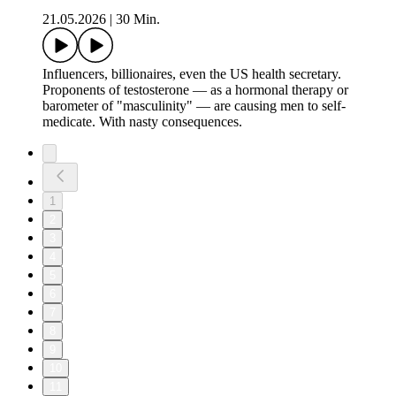
21.05.2026
|
30 Min.
Influencers, billionaires, even the US health secretary.
Proponents of testosterone — as a hormonal therapy or
barometer of "masculinity" — are causing men to self-
medicate. With nasty consequences.
1
2
3
4
5
6
7
8
9
10
11