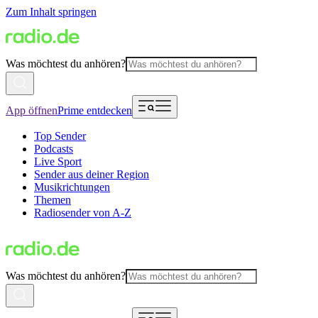
Zum Inhalt springen
Was möchtest du anhören?
App öffnen
Prime entdecken
Top Sender
Podcasts
Live Sport
Sender aus deiner Region
Musikrichtungen
Themen
Radiosender von A-Z
Was möchtest du anhören?