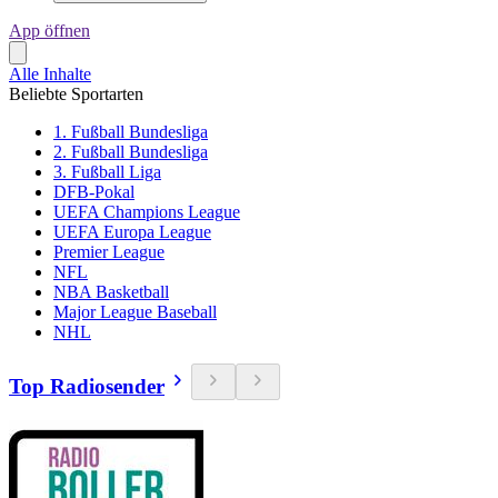
App öffnen
Alle Inhalte
Beliebte Sportarten
1. Fußball Bundesliga
2. Fußball Bundesliga
3. Fußball Liga
DFB-Pokal
UEFA Champions League
UEFA Europa League
Premier League
NFL
NBA Basketball
Major League Baseball
NHL
Top Radiosender