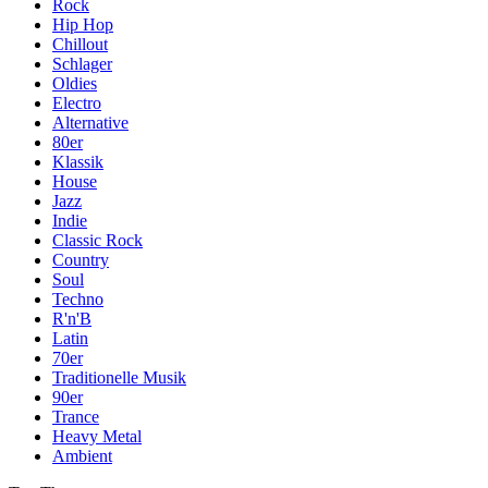
Rock
Hip Hop
Chillout
Schlager
Oldies
Electro
Alternative
80er
Klassik
House
Jazz
Indie
Classic Rock
Country
Soul
Techno
R'n'B
Latin
70er
Traditionelle Musik
90er
Trance
Heavy Metal
Ambient