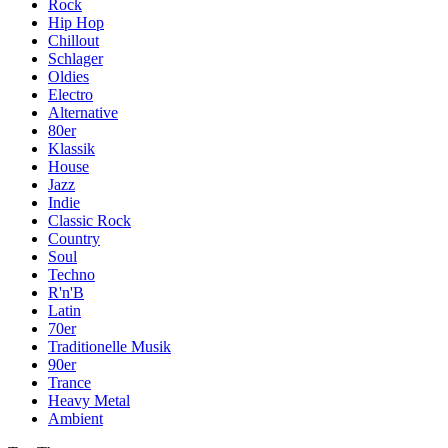
Rock
Hip Hop
Chillout
Schlager
Oldies
Electro
Alternative
80er
Klassik
House
Jazz
Indie
Classic Rock
Country
Soul
Techno
R'n'B
Latin
70er
Traditionelle Musik
90er
Trance
Heavy Metal
Ambient