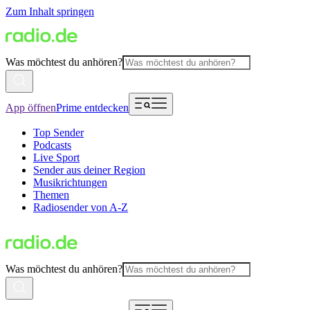
Zum Inhalt springen
Was möchtest du anhören?
App öffnen
Prime entdecken
Top Sender
Podcasts
Live Sport
Sender aus deiner Region
Musikrichtungen
Themen
Radiosender von A-Z
Was möchtest du anhören?