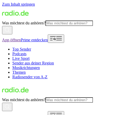
Zum Inhalt springen
Was möchtest du anhören?
App öffnen
Prime entdecken
Top Sender
Podcasts
Live Sport
Sender aus deiner Region
Musikrichtungen
Themen
Radiosender von A-Z
Was möchtest du anhören?