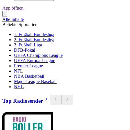
App öffnen
Alle Inhalte
Beliebte Sportarten
1. Fußball Bundesliga
2. Fußball Bundesliga
3. Fußball Liga
DFB-Pokal
UEFA Champions League
UEFA Europa League
Premier League
NFL
NBA Basketball
Major League Baseball
NHL
Top Radiosender