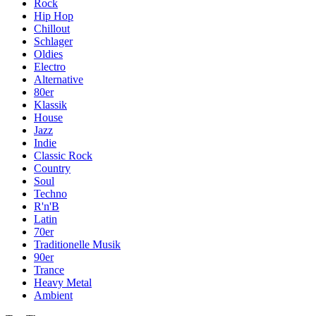
Rock
Hip Hop
Chillout
Schlager
Oldies
Electro
Alternative
80er
Klassik
House
Jazz
Indie
Classic Rock
Country
Soul
Techno
R'n'B
Latin
70er
Traditionelle Musik
90er
Trance
Heavy Metal
Ambient