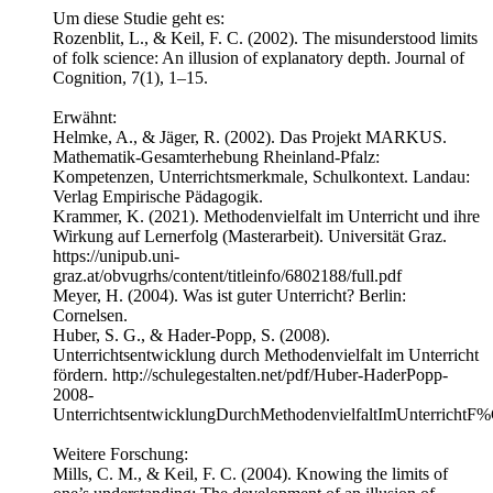
Um diese Studie geht es:
Rozenblit, L., & Keil, F. C. (2002). The misunderstood limits
of folk science: An illusion of explanatory depth. Journal of
Cognition, 7(1), 1–15.
Erwähnt:
Helmke, A., & Jäger, R. (2002). Das Projekt MARKUS.
Mathematik-Gesamterhebung Rheinland-Pfalz:
Kompetenzen, Unterrichtsmerkmale, Schulkontext. Landau:
Verlag Empirische Pädagogik.
Krammer, K. (2021). Methodenvielfalt im Unterricht und ihre
Wirkung auf Lernerfolg (Masterarbeit). Universität Graz.
https://unipub.uni-
graz.at/obvugrhs/content/titleinfo/6802188/full.pdf
Meyer, H. (2004). Was ist guter Unterricht? Berlin:
Cornelsen.
Huber, S. G., & Hader-Popp, S. (2008).
Unterrichtsentwicklung durch Methodenvielfalt im Unterricht
fördern. http://schulegestalten.net/pdf/Huber-HaderPopp-
2008-
UnterrichtsentwicklungDurchMethodenvielfaltImUnterrichtF
Weitere Forschung:
Mills, C. M., & Keil, F. C. (2004). Knowing the limits of