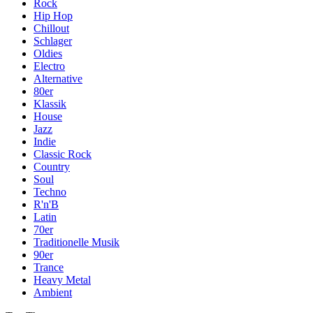
Rock
Hip Hop
Chillout
Schlager
Oldies
Electro
Alternative
80er
Klassik
House
Jazz
Indie
Classic Rock
Country
Soul
Techno
R'n'B
Latin
70er
Traditionelle Musik
90er
Trance
Heavy Metal
Ambient