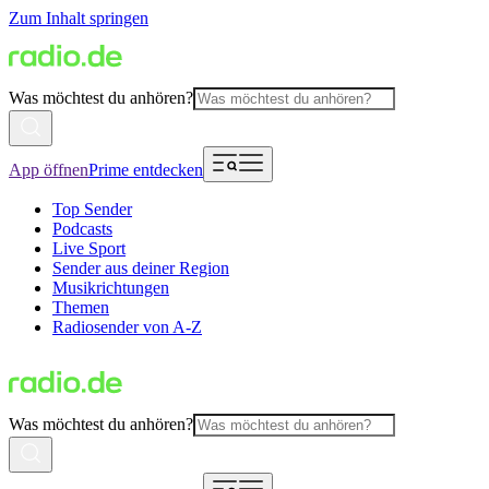
Zum Inhalt springen
Was möchtest du anhören?
App öffnen
Prime entdecken
Top Sender
Podcasts
Live Sport
Sender aus deiner Region
Musikrichtungen
Themen
Radiosender von A-Z
Was möchtest du anhören?