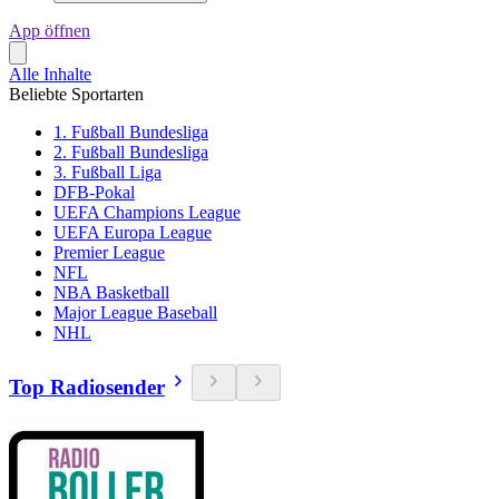
App öffnen
Alle Inhalte
Beliebte Sportarten
1. Fußball Bundesliga
2. Fußball Bundesliga
3. Fußball Liga
DFB-Pokal
UEFA Champions League
UEFA Europa League
Premier League
NFL
NBA Basketball
Major League Baseball
NHL
Top Radiosender