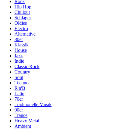
Rock
Hip Hop
Chillout
Schlager
Oldies
Electro
Alternative
80er
Klassik
House
Jazz
Indie
Classic Rock
Country
Soul
Techno
R'n'B
Latin
70er
Traditionelle Musik
90er
Trance
Heavy Metal
Ambient