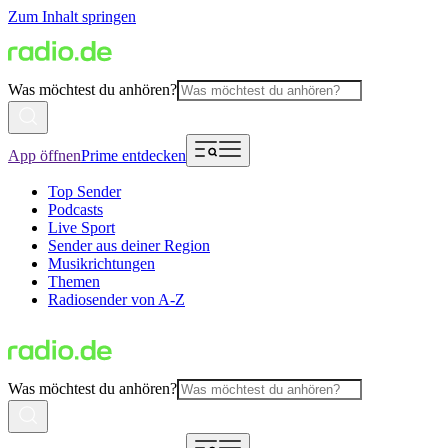
Zum Inhalt springen
Was möchtest du anhören?
App öffnen
Prime entdecken
Top Sender
Podcasts
Live Sport
Sender aus deiner Region
Musikrichtungen
Themen
Radiosender von A-Z
Was möchtest du anhören?