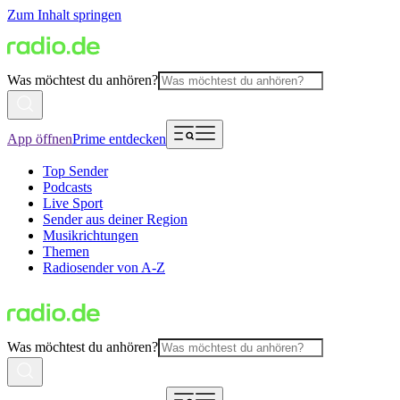
Zum Inhalt springen
Was möchtest du anhören?
App öffnen
Prime entdecken
Top Sender
Podcasts
Live Sport
Sender aus deiner Region
Musikrichtungen
Themen
Radiosender von A-Z
Was möchtest du anhören?