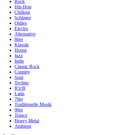
Rock
Hip Hop
Chillout
Schlager
Oldies
Electro
Alternative
80er
Klassik
House
Jazz
Indie
Classic Rock
Country
Soul
Techno
R'n'B
Latin
70er
Traditionelle Musik
90er
Trance
Heavy Metal
Ambient