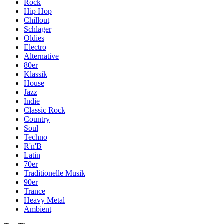
Rock
Hip Hop
Chillout
Schlager
Oldies
Electro
Alternative
80er
Klassik
House
Jazz
Indie
Classic Rock
Country
Soul
Techno
R'n'B
Latin
70er
Traditionelle Musik
90er
Trance
Heavy Metal
Ambient