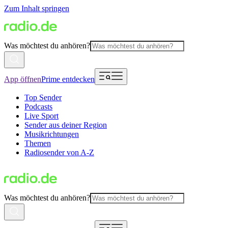
Zum Inhalt springen
Was möchtest du anhören?
App öffnen
Prime entdecken
Top Sender
Podcasts
Live Sport
Sender aus deiner Region
Musikrichtungen
Themen
Radiosender von A-Z
Was möchtest du anhören?