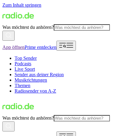
Zum Inhalt springen
Was möchtest du anhören?
App öffnen
Prime entdecken
Top Sender
Podcasts
Live Sport
Sender aus deiner Region
Musikrichtungen
Themen
Radiosender von A-Z
Was möchtest du anhören?