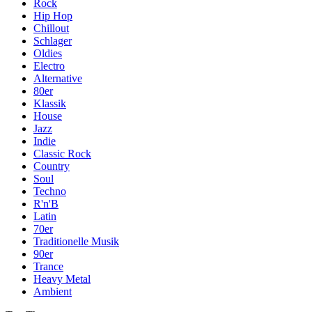
Rock
Hip Hop
Chillout
Schlager
Oldies
Electro
Alternative
80er
Klassik
House
Jazz
Indie
Classic Rock
Country
Soul
Techno
R'n'B
Latin
70er
Traditionelle Musik
90er
Trance
Heavy Metal
Ambient