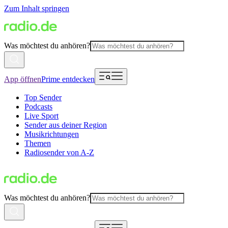
Zum Inhalt springen
Was möchtest du anhören?
App öffnen
Prime entdecken
Top Sender
Podcasts
Live Sport
Sender aus deiner Region
Musikrichtungen
Themen
Radiosender von A-Z
Was möchtest du anhören?