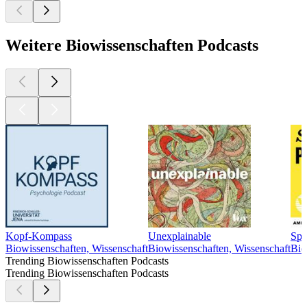
Weitere Biowissenschaften Podcasts
Kopf-Kompass
Unexplainable
Spe
Biowissenschaften, Wissenschaft
Biowissenschaften, Wissenschaft
Bio
Trending Biowissenschaften Podcasts
Trending Biowissenschaften Podcasts