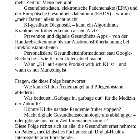
mehr Zeit für Menschen gibt
· Gesundheitsdaten, elektronische Patientenakte (EPA) und
der Europäische Gesundheitsdatenraum (EHDS) – warum
„mehr Daten“ allein nicht reicht
· KI-gestützte Diagnostik – kann ein Algorithmus
Krankheiten früher erkennen als ein Arzt?
· Prävention und digitale Gesundheits-Apps – von der
Hautkrebserkennung bis zur Ausbruchsfrüherkennung bei
Infektionskrankheiten
· Personalisierte Gesundheitsinformationen statt Google-
Recherche – wie KI den Unterschied macht
· Wann „KI“ auf einem Produkt wirklich KI ist – und
wann es nur Marketing ist
Fragen, die diese Folge beantwortet:
· Wie kann KI den Ärztemangel und Pflegenotstand
abfedern?
· Was bedeutet „Garbage in, garbage out“ für die Medizin
der Zukunft?
· Könnte KI die nächste Pandemie früher stoppen?
· Macht digitale Gesundheitstechnologie uns abhängiger –
oder gibt sie uns mehr Zeit füreinander zurück?
Diese Folge richtet sich an alle, die Gesundheit ernst nehmen:
ob Patient, medizinisches Fachpersonal, Digital-Health-
Interessierte oder Forschende.