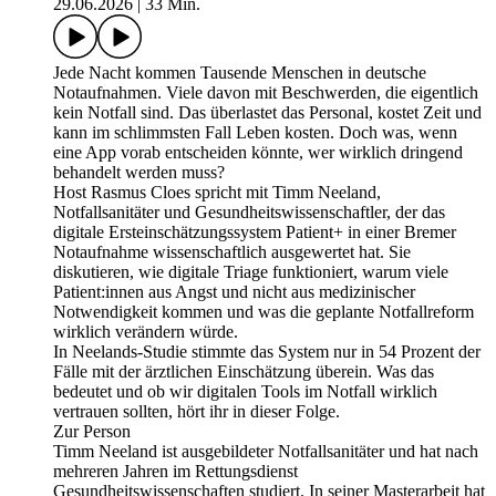
29.06.2026
|
33 Min.
Jede Nacht kommen Tausende Menschen in deutsche
Notaufnahmen. Viele davon mit Beschwerden, die eigentlich
kein Notfall sind. Das überlastet das Personal, kostet Zeit und
kann im schlimmsten Fall Leben kosten. Doch was, wenn
eine App vorab entscheiden könnte, wer wirklich dringend
behandelt werden muss?
Host Rasmus Cloes spricht mit Timm Neeland,
Notfallsanitäter und Gesundheitswissenschaftler, der das
digitale Ersteinschätzungssystem Patient+ in einer Bremer
Notaufnahme wissenschaftlich ausgewertet hat. Sie
diskutieren, wie digitale Triage funktioniert, warum viele
Patient:innen aus Angst und nicht aus medizinischer
Notwendigkeit kommen und was die geplante Notfallreform
wirklich verändern würde.
In Neelands-Studie stimmte das System nur in 54 Prozent der
Fälle mit der ärztlichen Einschätzung überein. Was das
bedeutet und ob wir digitalen Tools im Notfall wirklich
vertrauen sollten, hört ihr in dieser Folge.
Zur Person
Timm Neeland ist ausgebildeter Notfallsanitäter und hat nach
mehreren Jahren im Rettungsdienst
Gesundheitswissenschaften studiert. In seiner Masterarbeit hat