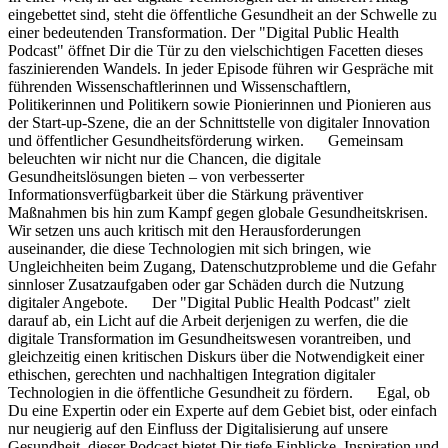
eingebettet sind, steht die öffentliche Gesundheit an der Schwelle zu
einer bedeutenden Transformation. Der "Digital Public Health
Podcast" öffnet Dir die Tür zu den vielschichtigen Facetten dieses
faszinierenden Wandels. In jeder Episode führen wir Gespräche mit
führenden Wissenschaftlerinnen und Wissenschaftlern,
Politikerinnen und Politikern sowie Pionierinnen und Pionieren aus
der Start-up-Szene, die an der Schnittstelle von digitaler Innovation
und öffentlicher Gesundheitsförderung wirken. Gemeinsam
beleuchten wir nicht nur die Chancen, die digitale
Gesundheitslösungen bieten – von verbesserter
Informationsverfügbarkeit über die Stärkung präventiver
Maßnahmen bis hin zum Kampf gegen globale Gesundheitskrisen.
Wir setzen uns auch kritisch mit den Herausforderungen
auseinander, die diese Technologien mit sich bringen, wie
Ungleichheiten beim Zugang, Datenschutzprobleme und die Gefahr
sinnloser Zusatzaufgaben oder gar Schäden durch die Nutzung
digitaler Angebote. Der "Digital Public Health Podcast" zielt
darauf ab, ein Licht auf die Arbeit derjenigen zu werfen, die die
digitale Transformation im Gesundheitswesen vorantreiben, und
gleichzeitig einen kritischen Diskurs über die Notwendigkeit einer
ethischen, gerechten und nachhaltigen Integration digitaler
Technologien in die öffentliche Gesundheit zu fördern. Egal, ob
Du eine Expertin oder ein Experte auf dem Gebiet bist, oder einfach
nur neugierig auf den Einfluss der Digitalisierung auf unsere
Gesundheit, dieser Podcast bietet Dir tiefe Einblicke, Inspiration und