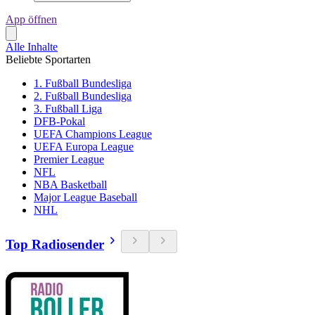
App öffnen
Alle Inhalte
Beliebte Sportarten
1. Fußball Bundesliga
2. Fußball Bundesliga
3. Fußball Liga
DFB-Pokal
UEFA Champions League
UEFA Europa League
Premier League
NFL
NBA Basketball
Major League Baseball
NHL
Top Radiosender