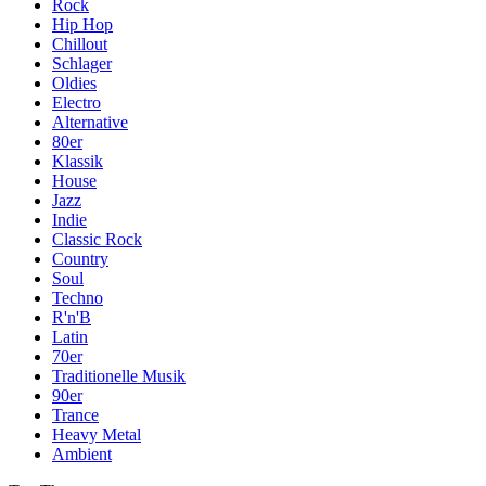
Rock
Hip Hop
Chillout
Schlager
Oldies
Electro
Alternative
80er
Klassik
House
Jazz
Indie
Classic Rock
Country
Soul
Techno
R'n'B
Latin
70er
Traditionelle Musik
90er
Trance
Heavy Metal
Ambient