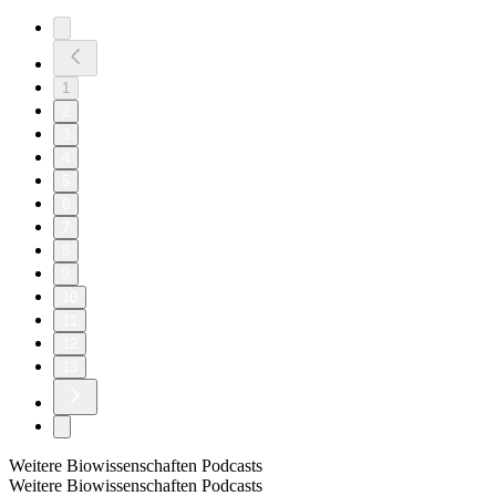
1
2
3
4
5
6
7
8
9
10
11
12
13
Weitere Biowissenschaften Podcasts
Weitere Biowissenschaften Podcasts