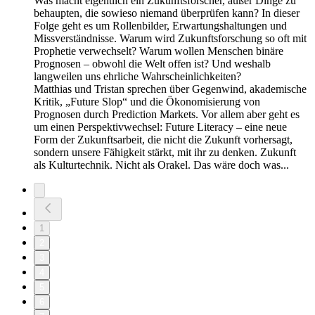
Was macht eigentlich ein Zukunftsforscher, außer Dinge zu
behaupten, die sowieso niemand überprüfen kann? In dieser
Folge geht es um Rollenbilder, Erwartungshaltungen und
Missverständnisse. Warum wird Zukunftsforschung so oft mit
Prophetie verwechselt? Warum wollen Menschen binäre
Prognosen – obwohl die Welt offen ist? Und weshalb
langweilen uns ehrliche Wahrscheinlichkeiten?
Matthias und Tristan sprechen über Gegenwind, akademische
Kritik, „Future Slop“ und die Ökonomisierung von
Prognosen durch Prediction Markets. Vor allem aber geht es
um einen Perspektivwechsel: Future Literacy – eine neue
Form der Zukunftsarbeit, die nicht die Zukunft vorhersagt,
sondern unsere Fähigkeit stärkt, mit ihr zu denken. Zukunft
als Kulturtechnik. Nicht als Orakel. Das wäre doch was...
1
2
3
4
5
6