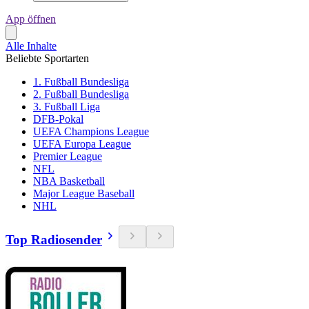
App öffnen
Alle Inhalte
Beliebte Sportarten
1. Fußball Bundesliga
2. Fußball Bundesliga
3. Fußball Liga
DFB-Pokal
UEFA Champions League
UEFA Europa League
Premier League
NFL
NBA Basketball
Major League Baseball
NHL
Top Radiosender