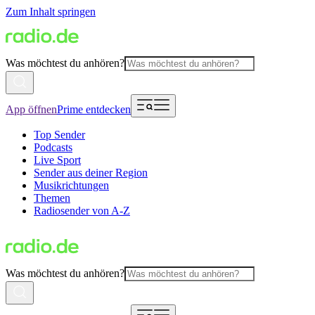
Zum Inhalt springen
Was möchtest du anhören?
App öffnen
Prime entdecken
Top Sender
Podcasts
Live Sport
Sender aus deiner Region
Musikrichtungen
Themen
Radiosender von A-Z
Was möchtest du anhören?