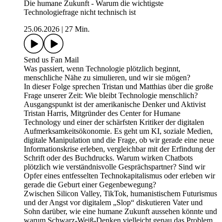
Die humane Zukunft - Warum die wichtigste
Technologiefrage nicht technisch ist
25.06.2026
|
27 Min.
Send us Fan Mail
Was passiert, wenn Technologie plötzlich beginnt,
menschliche Nähe zu simulieren, und wir sie mögen?
In dieser Folge sprechen Tristan und Matthias über die große
Frage unserer Zeit: Wie bleibt Technologie menschlich?
Ausgangspunkt ist der amerikanische Denker und Aktivist
Tristan Harris, Mitgründer des Center for Humane
Technology und einer der schärfsten Kritiker der digitalen
Aufmerksamkeitsökonomie. Es geht um KI, soziale Medien,
digitale Manipulation und die Frage, ob wir gerade eine neue
Informationskrise erleben, vergleichbar mit der Erfindung der
Schrift oder des Buchdrucks. Warum wirken Chatbots
plötzlich wie verständnisvolle Gesprächspartner? Sind wir
Opfer eines entfesselten Technokapitalismus oder erleben wir
gerade die Geburt einer Gegenbewegung?
Zwischen Silicon Valley, TikTok, humanistischem Futurismus
und der Angst vor digitalem „Slop“ diskutieren Vater und
Sohn darüber, wie eine humane Zukunft aussehen könnte und
warum Schwarz-Weiß-Denken vielleicht genau das Problem