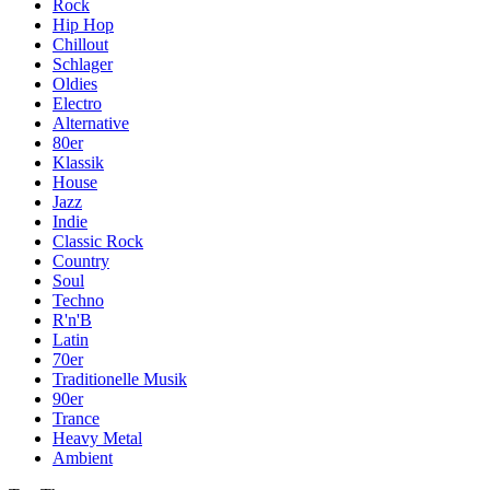
Rock
Hip Hop
Chillout
Schlager
Oldies
Electro
Alternative
80er
Klassik
House
Jazz
Indie
Classic Rock
Country
Soul
Techno
R'n'B
Latin
70er
Traditionelle Musik
90er
Trance
Heavy Metal
Ambient