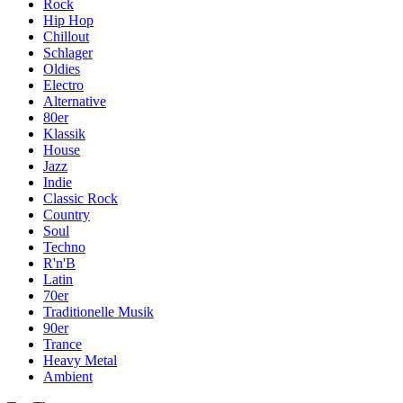
Rock
Hip Hop
Chillout
Schlager
Oldies
Electro
Alternative
80er
Klassik
House
Jazz
Indie
Classic Rock
Country
Soul
Techno
R'n'B
Latin
70er
Traditionelle Musik
90er
Trance
Heavy Metal
Ambient