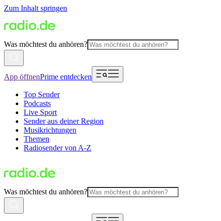
Zum Inhalt springen
Was möchtest du anhören?
App öffnen
Prime entdecken
Top Sender
Podcasts
Live Sport
Sender aus deiner Region
Musikrichtungen
Themen
Radiosender von A-Z
Was möchtest du anhören?