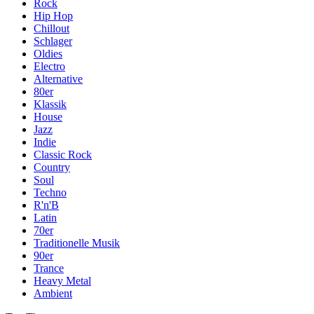
Rock
Hip Hop
Chillout
Schlager
Oldies
Electro
Alternative
80er
Klassik
House
Jazz
Indie
Classic Rock
Country
Soul
Techno
R'n'B
Latin
70er
Traditionelle Musik
90er
Trance
Heavy Metal
Ambient