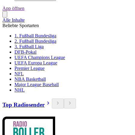
App öffnen
Alle Inhalte
Beliebte Sportarten
1. Fußball Bundesliga
2. Fußball Bundesliga
3. Fußball Liga
DFB-Pokal
UEFA Champions League
UEFA Europa League
Premier League
NFL
NBA Basketball
Major League Baseball
NHL
Top Radiosender