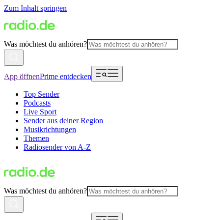
Zum Inhalt springen
Was möchtest du anhören?
App öffnen
Prime entdecken
Top Sender
Podcasts
Live Sport
Sender aus deiner Region
Musikrichtungen
Themen
Radiosender von A-Z
Was möchtest du anhören?