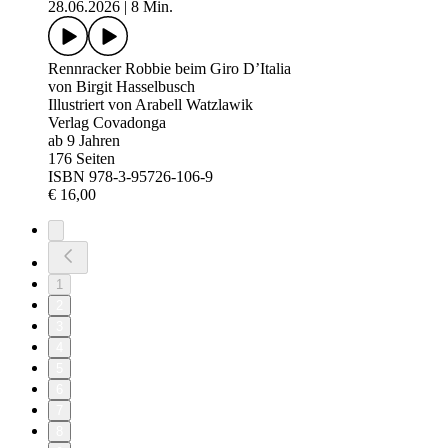
28.06.2026
|
8 Min.
Rennracker Robbie beim Giro D’Italia
von Birgit Hasselbusch
Illustriert von Arabell Watzlawik
Verlag Covadonga
ab 9 Jahren
176 Seiten
ISBN 978-3-95726-106-9
€ 16,00
1
2
3
4
5
6
7
8