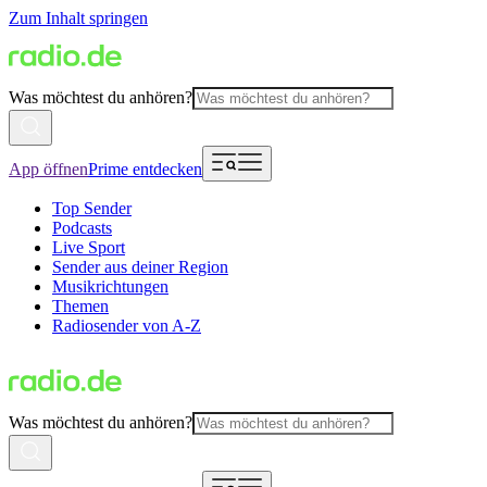
Zum Inhalt springen
Was möchtest du anhören?
App öffnen
Prime entdecken
Top Sender
Podcasts
Live Sport
Sender aus deiner Region
Musikrichtungen
Themen
Radiosender von A-Z
Was möchtest du anhören?