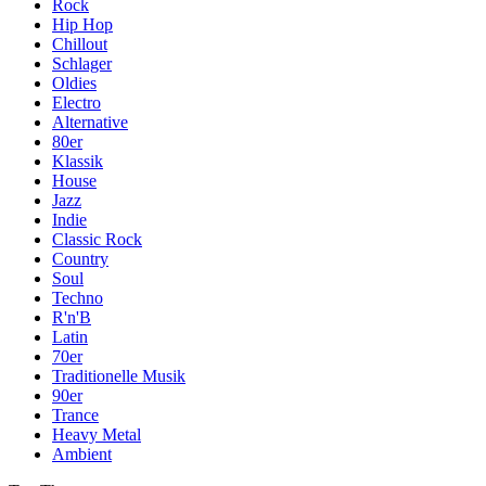
Rock
Hip Hop
Chillout
Schlager
Oldies
Electro
Alternative
80er
Klassik
House
Jazz
Indie
Classic Rock
Country
Soul
Techno
R'n'B
Latin
70er
Traditionelle Musik
90er
Trance
Heavy Metal
Ambient