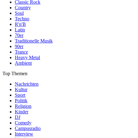
Classic Rock
Country
Soul
Techno
R'n'B
Latin
70er
Traditionelle Musik
90er
Trance
Heavy Metal
Ambient
Top Themen
Nachrichten
Kultur
Sport
Politik
Religion
Kinder
DJ
Comedy
Campusradio
Interview