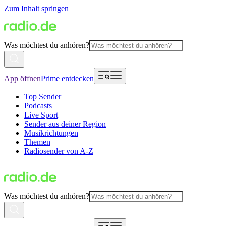
Zum Inhalt springen
Was möchtest du anhören?
App öffnen
Prime entdecken
Top Sender
Podcasts
Live Sport
Sender aus deiner Region
Musikrichtungen
Themen
Radiosender von A-Z
Was möchtest du anhören?