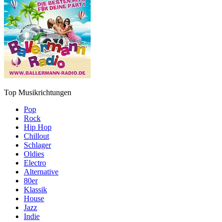
Top Musikrichtungen
Pop
Rock
Hip Hop
Chillout
Schlager
Oldies
Electro
Alternative
80er
Klassik
House
Jazz
Indie