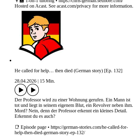
👨‍🏫 1-on-1 tutoring • https://chris-german.setmore.com/
Hosted on Acast. See acast.com/privacy for more information.
He called for help… then died (German story) [Ep. 132]
28.04.2026
|
15 Min.
Der Professor wird zu einer Wohnung gerufen. Ein Mann ist
tot und liegt in seinem eigenem Blut, ein Revolver neben ihm.
Mord? Nein, denn der Professor erkennt ein kleines Detail.
Erkennst du es auch?
📑 Episode page • https://german-stories.com/he-called-for-
help-then-died-german-story-ep-132/