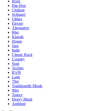
Rock
Hip Hop
Chillout
Schlager
Oldies
Electro
Alternative
80er
Klassik
House
Jazz
Indie
Classic Rock
Country
Soul
Techno
R'n'B
Latin
70er
Traditionelle Musik
90er
Trance
Heavy Metal
Ambient