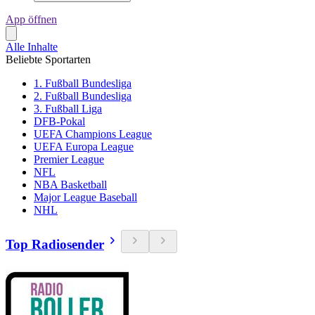
App öffnen
Alle Inhalte
Beliebte Sportarten
1. Fußball Bundesliga
2. Fußball Bundesliga
3. Fußball Liga
DFB-Pokal
UEFA Champions League
UEFA Europa League
Premier League
NFL
NBA Basketball
Major League Baseball
NHL
Top Radiosender