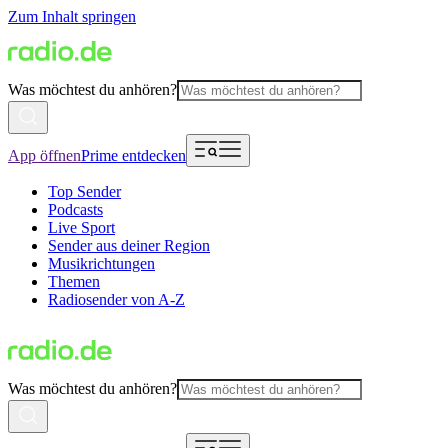
Zum Inhalt springen
Was möchtest du anhören?
App öffnen
Prime entdecken
Top Sender
Podcasts
Live Sport
Sender aus deiner Region
Musikrichtungen
Themen
Radiosender von A-Z
Was möchtest du anhören?