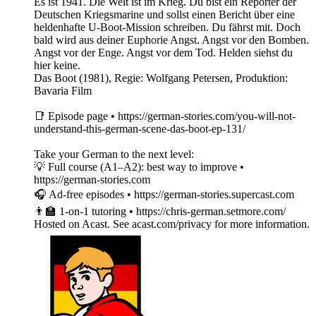
Es ist 1941. Die Welt ist im Krieg. Du bist ein Reporter der
Deutschen Kriegsmarine und sollst einen Bericht über eine
heldenhafte U-Boot-Mission schreiben. Du fährst mit. Doch
bald wird aus deiner Euphorie Angst. Angst vor den Bomben.
Angst vor der Enge. Angst vor dem Tod. Helden siehst du
hier keine.
Das Boot (1981), Regie: Wolfgang Petersen, Produktion:
Bavaria Film
📑 Episode page • https://german-stories.com/you-will-not-
understand-this-german-scene-das-boot-ep-131/
Take your German to the next level:
💡 Full course (A1–A2): best way to improve •
https://german-stories.com
🎧 Ad-free episodes • https://german-stories.supercast.com
👨‍🏫 1-on-1 tutoring • https://chris-german.setmore.com/
Hosted on Acast. See acast.com/privacy for more information.