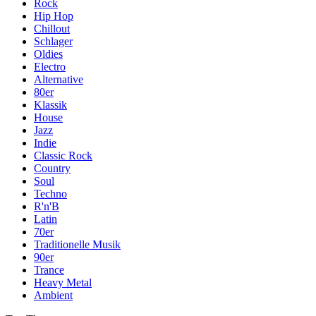
Rock
Hip Hop
Chillout
Schlager
Oldies
Electro
Alternative
80er
Klassik
House
Jazz
Indie
Classic Rock
Country
Soul
Techno
R'n'B
Latin
70er
Traditionelle Musik
90er
Trance
Heavy Metal
Ambient