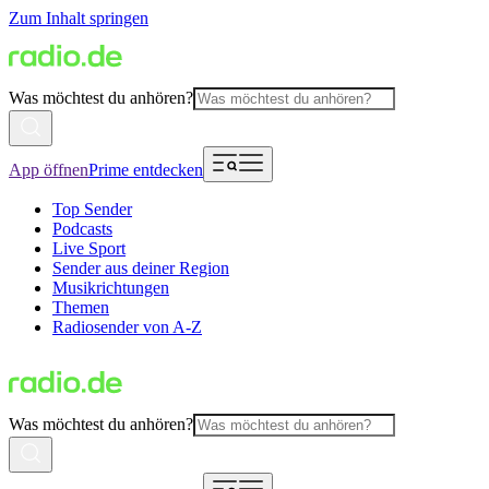
Zum Inhalt springen
Was möchtest du anhören?
App öffnen
Prime entdecken
Top Sender
Podcasts
Live Sport
Sender aus deiner Region
Musikrichtungen
Themen
Radiosender von A-Z
Was möchtest du anhören?