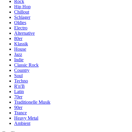
Rock
Hip Hop
Chillout
Schlager
Oldies
Electro
Alternative
80er
Klassik
House
Jazz
Indie
Classic Rock
Country
Soul
Techno
R'n'B
Latin
70er
Traditionelle Musik
90er
Trance
Heavy Metal
Ambient