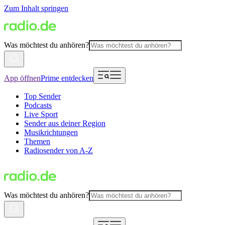
Zum Inhalt springen
Was möchtest du anhören?
App öffnen
Prime entdecken
Top Sender
Podcasts
Live Sport
Sender aus deiner Region
Musikrichtungen
Themen
Radiosender von A-Z
Was möchtest du anhören?