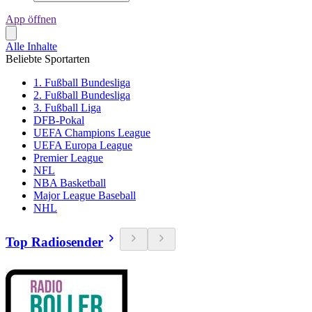
App öffnen
Alle Inhalte
Beliebte Sportarten
1. Fußball Bundesliga
2. Fußball Bundesliga
3. Fußball Liga
DFB-Pokal
UEFA Champions League
UEFA Europa League
Premier League
NFL
NBA Basketball
Major League Baseball
NHL
Top Radiosender