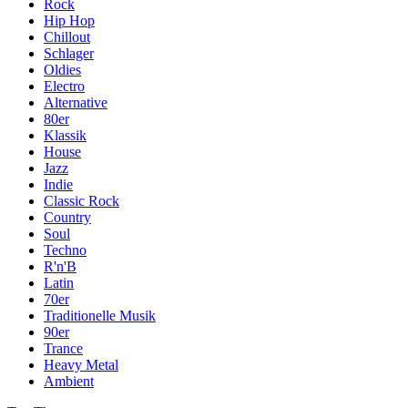
Rock
Hip Hop
Chillout
Schlager
Oldies
Electro
Alternative
80er
Klassik
House
Jazz
Indie
Classic Rock
Country
Soul
Techno
R'n'B
Latin
70er
Traditionelle Musik
90er
Trance
Heavy Metal
Ambient