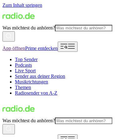
Zum Inhalt springen
Was möchtest du anhören?
App öffnen
Prime entdecken
Top Sender
Podcasts
Live Sport
Sender aus deiner Region
Musikrichtungen
Themen
Radiosender von A-Z
Was möchtest du anhören?