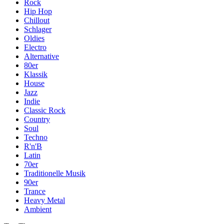
Rock
Hip Hop
Chillout
Schlager
Oldies
Electro
Alternative
80er
Klassik
House
Jazz
Indie
Classic Rock
Country
Soul
Techno
R'n'B
Latin
70er
Traditionelle Musik
90er
Trance
Heavy Metal
Ambient