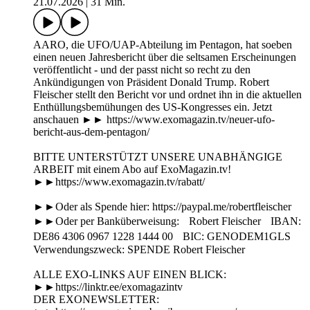
21.07.2026
|
31 Min.
AARO, die UFO/UAP-Abteilung im Pentagon, hat soeben
einen neuen Jahresbericht über die seltsamen Erscheinungen
veröffentlicht - und der passt nicht so recht zu den
Ankündigungen von Präsident Donald Trump. Robert
Fleischer stellt den Bericht vor und ordnet ihn in die aktuellen
Enthüllungsbemühungen des US-Kongresses ein. Jetzt
anschauen ►► https://www.exomagazin.tv/neuer-ufo-
bericht-aus-dem-pentagon/
BITTE UNTERSTÜTZT UNSERE UNABHÄNGIGE
ARBEIT mit einem Abo auf ExoMagazin.tv!
►►https://www.exomagazin.tv/rabatt/
►►Oder als Spende hier: https://paypal.me/robertfleischer
►►Oder per Banküberweisung: Robert Fleischer IBAN:
DE86 4306 0967 1228 1444 00 BIC: GENODEM1GLS
Verwendungszweck: SPENDE Robert Fleischer
ALLE EXO-LINKS AUF EINEN BLICK:
►►https://linktr.ee/exomagazintv
DER EXONEWSLETTER: