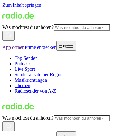
Zum Inhalt springen
Was möchtest du anhören?
App öffnen
Prime entdecken
Top Sender
Podcasts
Live Sport
Sender aus deiner Region
Musikrichtungen
Themen
Radiosender von A-Z
Was möchtest du anhören?