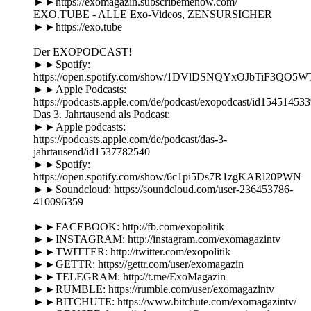
►►https://exomagazin.subscribemenow.com/
EXO.TUBE - ALLE Exo-Videos, ZENSURSICHER
►►https://exo.tube
Der EXOPODCAST!
►►Spotify:
https://open.spotify.com/show/1DVlDSNQYxOJbTiF3QO5W
►►Apple Podcasts:
https://podcasts.apple.com/de/podcast/exopodcast/id15451453
Das 3. Jahrtausend als Podcast:
►►Apple podcasts:
https://podcasts.apple.com/de/podcast/das-3-
jahrtausend/id1537782540
►►Spotify:
https://open.spotify.com/show/6c1pi5Ds7R1zgKARl20PWN
►►Soundcloud: https://soundcloud.com/user-236453786-
410096359
►►FACEBOOK: http://fb.com/exopolitik
►►INSTAGRAM: http://instagram.com/exomagazintv
►►TWITTER: http://twitter.com/exopolitik
►►GETTR: https://gettr.com/user/exomagazin
►►TELEGRAM: http://t.me/ExoMagazin
►►RUMBLE: https://rumble.com/user/exomagazintv
►►BITCHUTE: https://www.bitchute.com/exomagazintv/