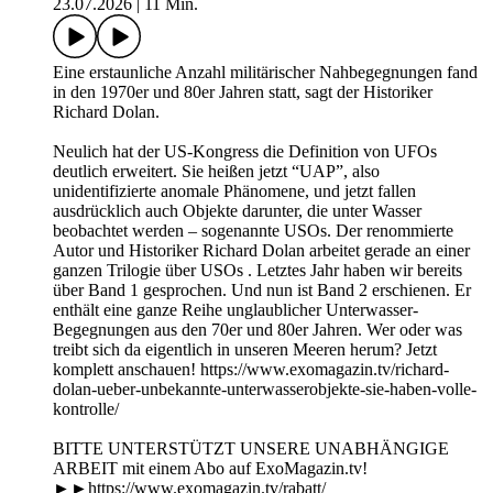
23.07.2026
|
11 Min.
Eine erstaunliche Anzahl militärischer Nahbegegnungen fand
in den 1970er und 80er Jahren statt, sagt der Historiker
Richard Dolan.
Neulich hat der US-Kongress die Definition von UFOs
deutlich erweitert. Sie heißen jetzt “UAP”, also
unidentifizierte anomale Phänomene, und jetzt fallen
ausdrücklich auch Objekte darunter, die unter Wasser
beobachtet werden – sogenannte USOs. Der renommierte
Autor und Historiker Richard Dolan arbeitet gerade an einer
ganzen Trilogie über USOs . Letztes Jahr haben wir bereits
über Band 1 gesprochen. Und nun ist Band 2 erschienen. Er
enthält eine ganze Reihe unglaublicher Unterwasser-
Begegnungen aus den 70er und 80er Jahren. Wer oder was
treibt sich da eigentlich in unseren Meeren herum? Jetzt
komplett anschauen! https://www.exomagazin.tv/richard-
dolan-ueber-unbekannte-unterwasserobjekte-sie-haben-volle-
kontrolle/
BITTE UNTERSTÜTZT UNSERE UNABHÄNGIGE
ARBEIT mit einem Abo auf ExoMagazin.tv!
►►https://www.exomagazin.tv/rabatt/