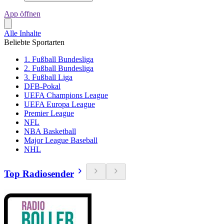
App öffnen
Alle Inhalte
Beliebte Sportarten
1. Fußball Bundesliga
2. Fußball Bundesliga
3. Fußball Liga
DFB-Pokal
UEFA Champions League
UEFA Europa League
Premier League
NFL
NBA Basketball
Major League Baseball
NHL
Top Radiosender