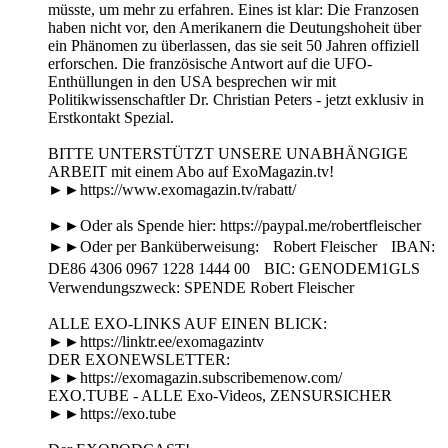
müsste, um mehr zu erfahren. Eines ist klar: Die Franzosen
haben nicht vor, den Amerikanern die Deutungshoheit über
ein Phänomen zu überlassen, das sie seit 50 Jahren offiziell
erforschen. Die französische Antwort auf die UFO-
Enthüllungen in den USA besprechen wir mit
Politikwissenschaftler Dr. Christian Peters - jetzt exklusiv in
Erstkontakt Spezial.
BITTE UNTERSTÜTZT UNSERE UNABHÄNGIGE
ARBEIT mit einem Abo auf ExoMagazin.tv!
►►https://www.exomagazin.tv/rabatt/
►►Oder als Spende hier: https://paypal.me/robertfleischer
►►Oder per Banküberweisung: Robert Fleischer IBAN:
DE86 4306 0967 1228 1444 00 BIC: GENODEM1GLS
Verwendungszweck: SPENDE Robert Fleischer
ALLE EXO-LINKS AUF EINEN BLICK:
►►https://linktr.ee/exomagazintv
DER EXONEWSLETTER:
►►https://exomagazin.subscribemenow.com/
EXO.TUBE - ALLE Exo-Videos, ZENSURSICHER
►►https://exo.tube