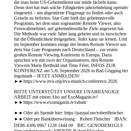
die man beim US-Geheimdienst nur müde lächeln kann.
Denn dort hat man solche Fähigkeiten jahrzehntelang operativ
eingesetzt – um abgestürzte Flugzeuge zu finden oder auch
Geiseln zu befreien. Star Gate hieß das geheimnisvolle
Programm, bei dem man sogenannte Remote Viewer, also
Fernwahrnehmer, auf geheimdienstliche Ziele angesetzt hat.
Die Methode war viele Jahre lang geheim und ist inzwischen
für die Öffentlichkeit freigegeben. Jeder kann sie lernen. Und
im September kommen einige der besten Remote Viewer aus
dem Star Gate Programm nach Deutschland – zur ersten
großen Remote Viewing Konferenz in Europa. Dazu
sprechen wir mit zwei der Organisatoren, den Remote
Viewern Marie Berthold und Timo Féret. INFOS ZUR
KONFERENZ am 5./6. September 2026 in Bad Gögging bei
Ingolstadt – JETZT ANMELDEN!
►►https://www.irva.org/irva-munich-conference-2026
BITTE UNTERSTÜTZT UNSERE UNABHÄNGIGE
ARBEIT mit einem Abo auf ExoMagazin.tv!
►►https://www.exomagazin.tv/rabatt/
►►Oder als Spende hier: https://paypal.me/robertfleischer
►►Oder per Banküberweisung: Robert Fleischer IBAN:
DE86 4306 0967 1228 1444 00 BIC: GENODEM1GLS
Verwendungszweck: SPENDE Robert Fleischer