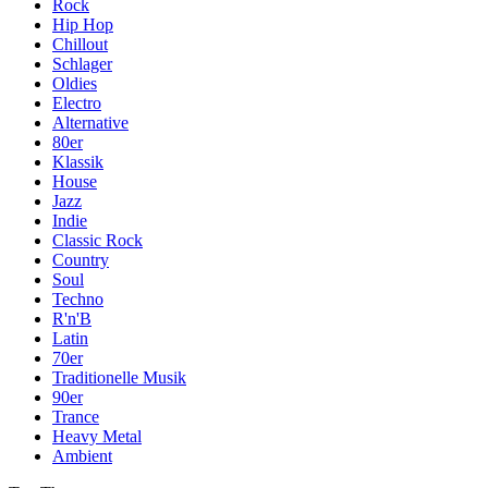
Rock
Hip Hop
Chillout
Schlager
Oldies
Electro
Alternative
80er
Klassik
House
Jazz
Indie
Classic Rock
Country
Soul
Techno
R'n'B
Latin
70er
Traditionelle Musik
90er
Trance
Heavy Metal
Ambient