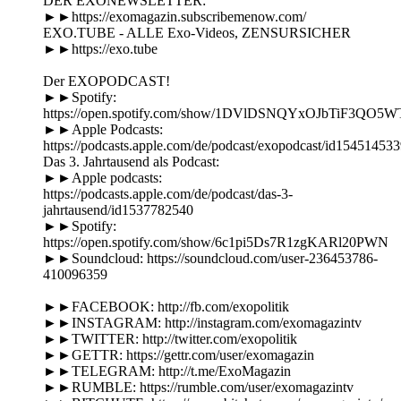
DER EXONEWSLETTER:
►►https://exomagazin.subscribemenow.com/
EXO.TUBE - ALLE Exo-Videos, ZENSURSICHER
►►https://exo.tube
Der EXOPODCAST!
►►Spotify:
https://open.spotify.com/show/1DVlDSNQYxOJbTiF3QO5W
►►Apple Podcasts:
https://podcasts.apple.com/de/podcast/exopodcast/id15451453
Das 3. Jahrtausend als Podcast:
►►Apple podcasts:
https://podcasts.apple.com/de/podcast/das-3-
jahrtausend/id1537782540
►►Spotify:
https://open.spotify.com/show/6c1pi5Ds7R1zgKARl20PWN
►►Soundcloud: https://soundcloud.com/user-236453786-
410096359
►►FACEBOOK: http://fb.com/exopolitik
►►INSTAGRAM: http://instagram.com/exomagazintv
►►TWITTER: http://twitter.com/exopolitik
►►GETTR: https://gettr.com/user/exomagazin
►►TELEGRAM: http://t.me/ExoMagazin
►►RUMBLE: https://rumble.com/user/exomagazintv