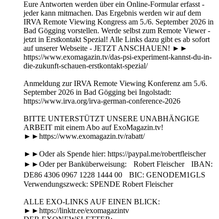
Eure Antworten werden über ein Online-Formular erfasst -
jeder kann mitmachen. Das Ergebnis werden wir auf dem
IRVA Remote Viewing Kongress am 5./6. September 2026 in
Bad Gögging vorstellen. Werde selbst zum Remote Viewer -
jetzt in Erstkontakt Spezial! Alle Links dazu gibt es ab sofort
auf unserer Webseite - JETZT ANSCHAUEN! ►►
https://www.exomagazin.tv/das-psi-experiment-kannst-du-in-
die-zukunft-schauen-erstkontakt-spezial/
Anmeldung zur IRVA Remote Viewing Konferenz am 5./6.
September 2026 in Bad Gögging bei Ingolstadt:
https://www.irva.org/irva-german-conference-2026
BITTE UNTERSTÜTZT UNSERE UNABHÄNGIGE
ARBEIT mit einem Abo auf ExoMagazin.tv!
►►https://www.exomagazin.tv/rabatt/
►►Oder als Spende hier: https://paypal.me/robertfleischer
►►Oder per Banküberweisung: Robert Fleischer IBAN:
DE86 4306 0967 1228 1444 00 BIC: GENODEM1GLS
Verwendungszweck: SPENDE Robert Fleischer
ALLE EXO-LINKS AUF EINEN BLICK:
►►https://linktr.ee/exomagazintv