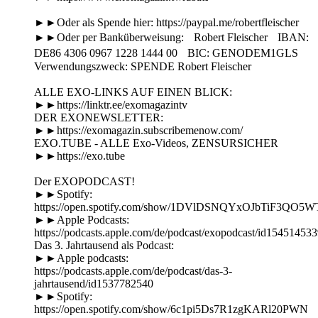
►►Oder als Spende hier: https://paypal.me/robertfleischer
►►Oder per Banküberweisung: Robert Fleischer IBAN:
DE86 4306 0967 1228 1444 00 BIC: GENODEM1GLS
Verwendungszweck: SPENDE Robert Fleischer
ALLE EXO-LINKS AUF EINEN BLICK:
►►https://linktr.ee/exomagazintv
DER EXONEWSLETTER:
►►https://exomagazin.subscribemenow.com/
EXO.TUBE - ALLE Exo-Videos, ZENSURSICHER
►►https://exo.tube
Der EXOPODCAST!
►►Spotify:
https://open.spotify.com/show/1DVlDSNQYxOJbTiF3QO5W
►►Apple Podcasts:
https://podcasts.apple.com/de/podcast/exopodcast/id15451453
Das 3. Jahrtausend als Podcast:
►►Apple podcasts:
https://podcasts.apple.com/de/podcast/das-3-
jahrtausend/id1537782540
►►Spotify:
https://open.spotify.com/show/6c1pi5Ds7R1zgKARl20PWN