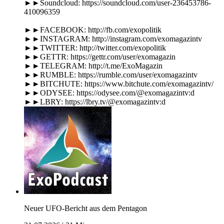
►►Soundcloud: https://soundcloud.com/user-236453786-
410096359
►►FACEBOOK: http://fb.com/exopolitik
►►INSTAGRAM: http://instagram.com/exomagazintv
►►TWITTER: http://twitter.com/exopolitik
►►GETTR: https://gettr.com/user/exomagazin
►►TELEGRAM: http://t.me/ExoMagazin
►►RUMBLE: https://rumble.com/user/exomagazintv
►►BITCHUTE: https://www.bitchute.com/exomagazintv/
►►ODYSEE: https://odysee.com/@exomagazintv:d
►►LBRY: https://lbry.tv/@exomagazintv:d
Neuer UFO-Bericht aus dem Pentagon