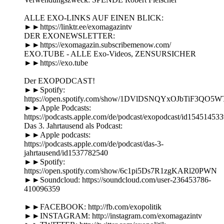
ALLE EXO-LINKS AUF EINEN BLICK:
►►https://linktr.ee/exomagazintv
DER EXONEWSLETTER:
►►https://exomagazin.subscribemenow.com/
EXO.TUBE - ALLE Exo-Videos, ZENSURSICHER
►►https://exo.tube
Der EXOPODCAST!
►►Spotify:
https://open.spotify.com/show/1DVlDSNQYxOJbTiF3QO5W
►►Apple Podcasts:
https://podcasts.apple.com/de/podcast/exopodcast/id15451453
Das 3. Jahrtausend als Podcast:
►►Apple podcasts:
https://podcasts.apple.com/de/podcast/das-3-
jahrtausend/id1537782540
►►Spotify:
https://open.spotify.com/show/6c1pi5Ds7R1zgKARl20PWN
►►Soundcloud: https://soundcloud.com/user-236453786-
410096359
►►FACEBOOK: http://fb.com/exopolitik
►►INSTAGRAM: http://instagram.com/exomagazintv