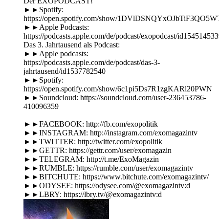
Der EXOPODCAST!
►►Spotify:
https://open.spotify.com/show/1DVlDSNQYxOJbTiF3QO5W
►►Apple Podcasts:
https://podcasts.apple.com/de/podcast/exopodcast/id15451453
Das 3. Jahrtausend als Podcast:
►►Apple podcasts:
https://podcasts.apple.com/de/podcast/das-3-
jahrtausend/id1537782540
►►Spotify:
https://open.spotify.com/show/6c1pi5Ds7R1zgKARl20PWN
►►Soundcloud: https://soundcloud.com/user-236453786-
410096359
►►FACEBOOK: http://fb.com/exopolitik
►►INSTAGRAM: http://instagram.com/exomagazintv
►►TWITTER: http://twitter.com/exopolitik
►►GETTR: https://gettr.com/user/exomagazin
►►TELEGRAM: http://t.me/ExoMagazin
►►RUMBLE: https://rumble.com/user/exomagazintv
►►BITCHUTE: https://www.bitchute.com/exomagazintv/
►►ODYSEE: https://odysee.com/@exomagazintv:d
►►LBRY: https://lbry.tv/@exomagazintv:d