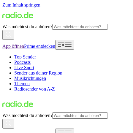
Zum Inhalt springen
Was möchtest du anhören?
App öffnen
Prime entdecken
Top Sender
Podcasts
Live Sport
Sender aus deiner Region
Musikrichtungen
Themen
Radiosender von A-Z
Was möchtest du anhören?