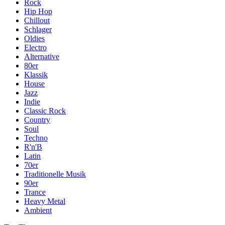
Rock
Hip Hop
Chillout
Schlager
Oldies
Electro
Alternative
80er
Klassik
House
Jazz
Indie
Classic Rock
Country
Soul
Techno
R'n'B
Latin
70er
Traditionelle Musik
90er
Trance
Heavy Metal
Ambient