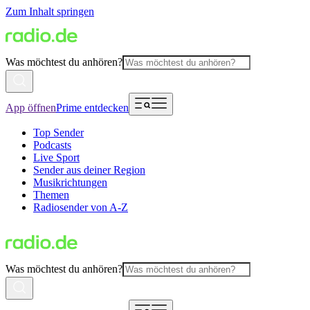
Zum Inhalt springen
Was möchtest du anhören?
App öffnen
Prime entdecken
Top Sender
Podcasts
Live Sport
Sender aus deiner Region
Musikrichtungen
Themen
Radiosender von A-Z
Was möchtest du anhören?