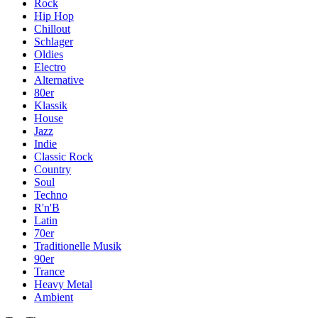
Rock
Hip Hop
Chillout
Schlager
Oldies
Electro
Alternative
80er
Klassik
House
Jazz
Indie
Classic Rock
Country
Soul
Techno
R'n'B
Latin
70er
Traditionelle Musik
90er
Trance
Heavy Metal
Ambient