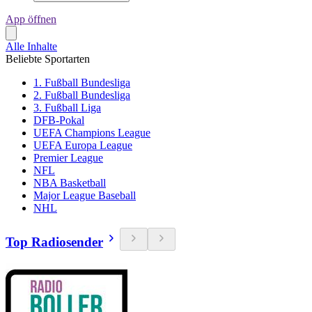
App öffnen
Alle Inhalte
Beliebte Sportarten
1. Fußball Bundesliga
2. Fußball Bundesliga
3. Fußball Liga
DFB-Pokal
UEFA Champions League
UEFA Europa League
Premier League
NFL
NBA Basketball
Major League Baseball
NHL
Top Radiosender