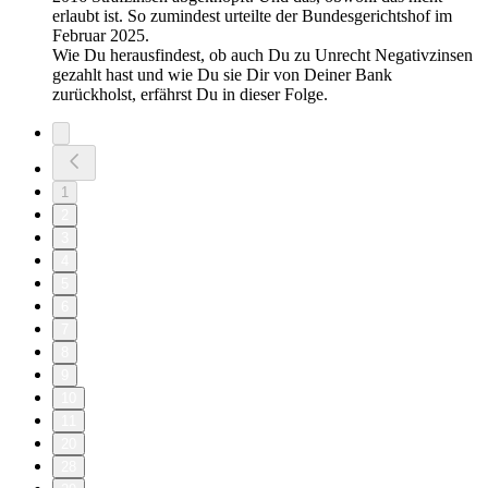
erlaubt ist. So zumindest urteilte der Bundesgerichtshof im
Februar 2025.
Wie Du herausfindest, ob auch Du zu Unrecht Negativzinsen
gezahlt hast und wie Du sie Dir von Deiner Bank
zurückholst, erfährst Du in dieser Folge.
1
2
3
4
5
6
7
8
9
10
11
20
28