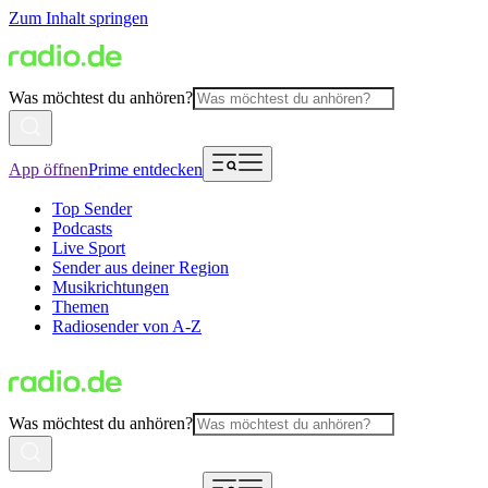
Zum Inhalt springen
Was möchtest du anhören?
App öffnen
Prime entdecken
Top Sender
Podcasts
Live Sport
Sender aus deiner Region
Musikrichtungen
Themen
Radiosender von A-Z
Was möchtest du anhören?