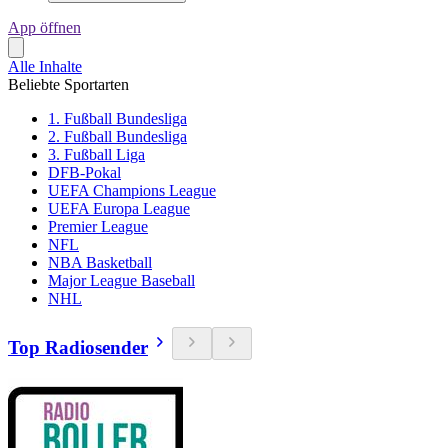
App öffnen
Alle Inhalte
Beliebte Sportarten
1. Fußball Bundesliga
2. Fußball Bundesliga
3. Fußball Liga
DFB-Pokal
UEFA Champions League
UEFA Europa League
Premier League
NFL
NBA Basketball
Major League Baseball
NHL
Top Radiosender