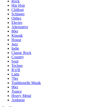
Rock
Hip Hop
Chillout
Schlager
Oldies
Electro
Alternative
80er
Klassik
House
Jazz
Indie
Classic Rock
Country
Soul
Techno
R'n'B
Latin
70er
Traditionelle Musik
90er
Trance
Heavy Metal
Ambient