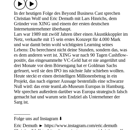
In der heutigen Folge des Beyond Business Cast sprechen
Christian Wolf und Eric Demuth mit Lars Hinrichs, dem
Gründer von XING und einem der ersten deutschen
Internetunternehmer überhaupt.
Lars war 1989 mit zwölf Jahren über einen Akustikkoppler im
Netz, verkaufte mit 15 sein erstes Konzept für 4.000 Mark
und war damit beim wohl wichtigsten Learning seines
Lebens: Du berechnest nicht deine Stunden, sondern das, was
es dem anderen wert ist. XING war nach 90 Tagen Cashflow-
positiv, das eingesammelte VC-Geld hat er nie angerührt und
drei Monate vor dem Börsengang hat er Goldman Sachs
gefeuert, weil sie den IPO ins nächste Jahr schieben wollten.
Heute steckt er einen dreistelligen Millionenbetrag in ein
Projekt, das nach eigener Aussage bestenfalls eine schwarze
Null wird: das erste teamLab-Museum Europas in Hamburg.
Wir sprechen außerdem darüber was Europa strategisch falsch
gemacht hat und warum sein Endziel als Unternehmer der
Sarg ist.
_______
Folge uns auf Instagram ⬇️
Eric Demuth ► https://www.instagram.com/eric.demuth