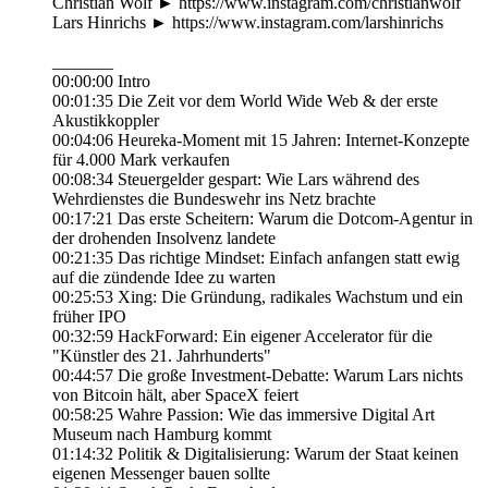
Christian Wolf ► https://www.instagram.com/christianwolf
Lars Hinrichs ► https://www.instagram.com/larshinrichs
_______
00:00:00 Intro
00:01:35 Die Zeit vor dem World Wide Web & der erste
Akustikkoppler
00:04:06 Heureka-Moment mit 15 Jahren: Internet-Konzepte
für 4.000 Mark verkaufen
00:08:34 Steuergelder gespart: Wie Lars während des
Wehrdienstes die Bundeswehr ins Netz brachte
00:17:21 Das erste Scheitern: Warum die Dotcom-Agentur in
der drohenden Insolvenz landete
00:21:35 Das richtige Mindset: Einfach anfangen statt ewig
auf die zündende Idee zu warten
00:25:53 Xing: Die Gründung, radikales Wachstum und ein
früher IPO
00:32:59 HackForward: Ein eigener Accelerator für die
"Künstler des 21. Jahrhunderts"
00:44:57 Die große Investment-Debatte: Warum Lars nichts
von Bitcoin hält, aber SpaceX feiert
00:58:25 Wahre Passion: Wie das immersive Digital Art
Museum nach Hamburg kommt
01:14:32 Politik & Digitalisierung: Warum der Staat keinen
eigenen Messenger bauen sollte