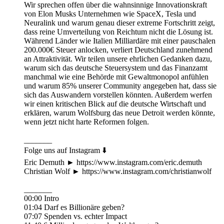
Wir sprechen offen über die wahnsinnige Innovationskraft
von Elon Musks Unternehmen wie SpaceX, Tesla und
Neuralink und warum genau dieser extreme Fortschritt zeigt,
dass reine Umverteilung von Reichtum nicht die Lösung ist.
Während Länder wie Italien Milliardäre mit einer pauschalen
200.000€ Steuer anlocken, verliert Deutschland zunehmend
an Attraktivität. Wir teilen unsere ehrlichen Gedanken dazu,
warum sich das deutsche Steuersystem und das Finanzamt
manchmal wie eine Behörde mit Gewaltmonopol anfühlen
und warum 85% unserer Community angegeben hat, dass sie
sich das Auswandern vorstellen könnten. Außerdem werfen
wir einen kritischen Blick auf die deutsche Wirtschaft und
erklären, warum Wolfsburg das neue Detroit werden könnte,
wenn jetzt nicht harte Reformen folgen.
_______
Folge uns auf Instagram ⬇️
Eric Demuth ► https://www.instagram.com/eric.demuth
Christian Wolf ► https://www.instagram.com/christianwolf
_______
00:00 Intro
01:04 Darf es Billionäre geben?
07:07 Spenden vs. echter Impact