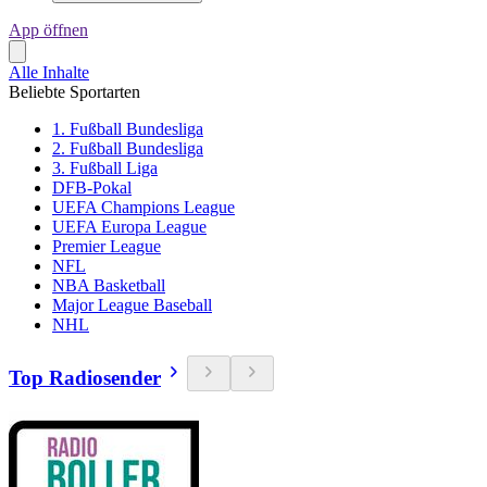
App öffnen
Alle Inhalte
Beliebte Sportarten
1. Fußball Bundesliga
2. Fußball Bundesliga
3. Fußball Liga
DFB-Pokal
UEFA Champions League
UEFA Europa League
Premier League
NFL
NBA Basketball
Major League Baseball
NHL
Top Radiosender