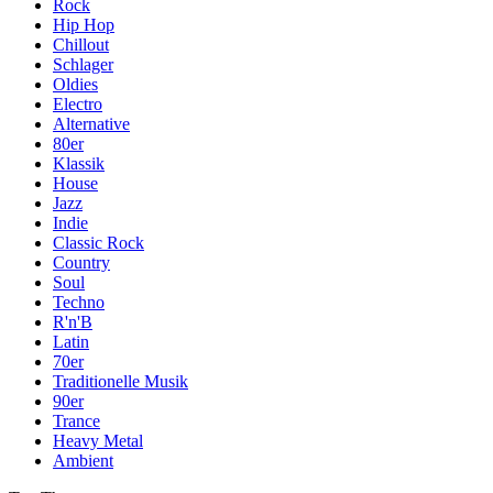
Rock
Hip Hop
Chillout
Schlager
Oldies
Electro
Alternative
80er
Klassik
House
Jazz
Indie
Classic Rock
Country
Soul
Techno
R'n'B
Latin
70er
Traditionelle Musik
90er
Trance
Heavy Metal
Ambient