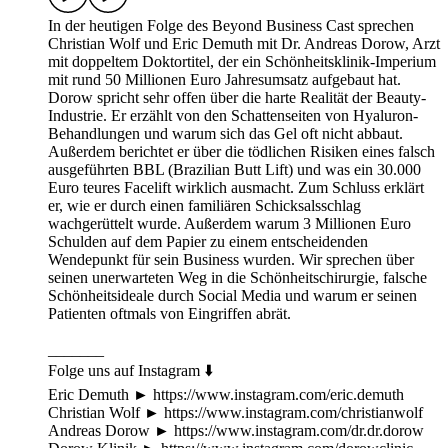
In der heutigen Folge des Beyond Business Cast sprechen
Christian Wolf und Eric Demuth mit Dr. Andreas Dorow, Arzt
mit doppeltem Doktortitel, der ein Schönheitsklinik-Imperium
mit rund 50 Millionen Euro Jahresumsatz aufgebaut hat.
Dorow spricht sehr offen über die harte Realität der Beauty-
Industrie. Er erzählt von den Schattenseiten von Hyaluron-
Behandlungen und warum sich das Gel oft nicht abbaut.
Außerdem berichtet er über die tödlichen Risiken eines falsch
ausgeführten BBL (Brazilian Butt Lift) und was ein 30.000
Euro teures Facelift wirklich ausmacht. Zum Schluss erklärt
er, wie er durch einen familiären Schicksalsschlag
wachgerüttelt wurde. Außerdem warum 3 Millionen Euro
Schulden auf dem Papier zu einem entscheidenden
Wendepunkt für sein Business wurden. Wir sprechen über
seinen unerwarteten Weg in die Schönheitschirurgie, falsche
Schönheitsideale durch Social Media und warum er seinen
Patienten oftmals von Eingriffen abrät.
_______
Folge uns auf Instagram ⬇️
Eric Demuth ► https://www.instagram.com/eric.demuth
Christian Wolf ► https://www.instagram.com/christianwolf
Andreas Dorow ► https://www.instagram.com/dr.dr.dorow