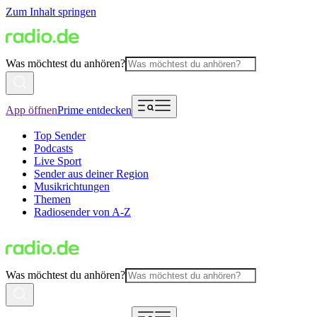
Zum Inhalt springen
Was möchtest du anhören?
App öffnen
Prime entdecken
Top Sender
Podcasts
Live Sport
Sender aus deiner Region
Musikrichtungen
Themen
Radiosender von A-Z
Was möchtest du anhören?