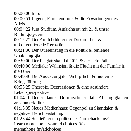
_______
00:00:00 Intro
00:00:51 Jugend, Familiendruck & die Erwartungen des
Adels
00:04:22 Jura-Studium, Aufsichtsrat mit 21 & unser
Bildungssystem
00:12:25 Der Antrieb hinter der Doktorarbeit &
unkonventionelle Lernstile
00:21:30 Der Quereinstieg in die Politik & fehlende
Unabhängigkeit
00:30:00 Der Plagiatsskandal 2011 & der tiefe Fall
00:40:00 Medialer Wahnsinn & die Flucht mit der Familie in
die USA
00:49:40 Die Aussetzung der Wehrpflicht & moderne
Kriegsführung
00:55:25 Therapie, Depressionen & eine gesündere
Lebensperspektive
01:04:10 Deutschlands "Dornröschenschlaf": Abhängigkeiten
& Jammerkultur
01:15:35 Neues Medienhaus: Gegenpol zu Skandalen &
negativer Berichterstattung
01:23:44 Schließt er ein politisches Comeback aus?
Learn more about your ad choices. Visit
megaphone.fm/adchoices