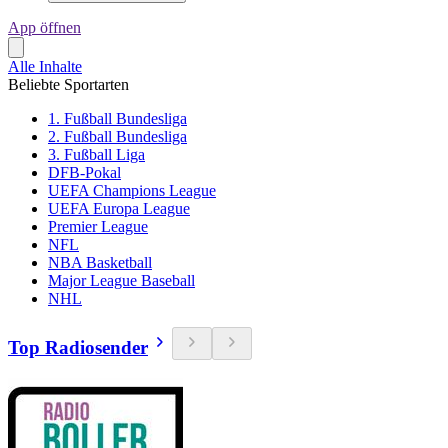
App öffnen
Alle Inhalte
Beliebte Sportarten
1. Fußball Bundesliga
2. Fußball Bundesliga
3. Fußball Liga
DFB-Pokal
UEFA Champions League
UEFA Europa League
Premier League
NFL
NBA Basketball
Major League Baseball
NHL
Top Radiosender