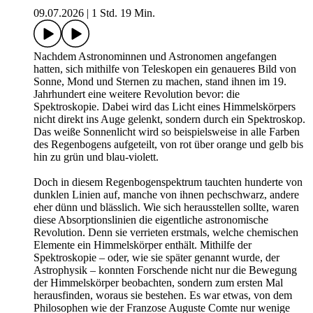
09.07.2026
|
1 Std. 19 Min.
Nachdem Astronominnen und Astronomen angefangen
hatten, sich mithilfe von Teleskopen ein genaueres Bild von
Sonne, Mond und Sternen zu machen, stand ihnen im 19.
Jahrhundert eine weitere Revolution bevor: die
Spektroskopie. Dabei wird das Licht eines Himmelskörpers
nicht direkt ins Auge gelenkt, sondern durch ein Spektroskop.
Das weiße Sonnenlicht wird so beispielsweise in alle Farben
des Regenbogens aufgeteilt, von rot über orange und gelb bis
hin zu grün und blau-violett.
Doch in diesem Regenbogenspektrum tauchten hunderte von
dunklen Linien auf, manche von ihnen pechschwarz, andere
eher dünn und blässlich. Wie sich herausstellen sollte, waren
diese Absorptionslinien die eigentliche astronomische
Revolution. Denn sie verrieten erstmals, welche chemischen
Elemente ein Himmelskörper enthält. Mithilfe der
Spektroskopie – oder, wie sie später genannt wurde, der
Astrophysik – konnten Forschende nicht nur die Bewegung
der Himmelskörper beobachten, sondern zum ersten Mal
herausfinden, woraus sie bestehen. Es war etwas, von dem
Philosophen wie der Franzose Auguste Comte nur wenige