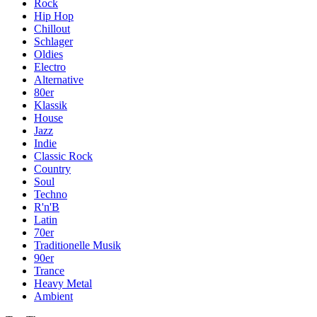
Rock
Hip Hop
Chillout
Schlager
Oldies
Electro
Alternative
80er
Klassik
House
Jazz
Indie
Classic Rock
Country
Soul
Techno
R'n'B
Latin
70er
Traditionelle Musik
90er
Trance
Heavy Metal
Ambient