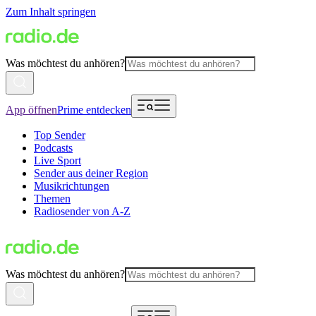
Zum Inhalt springen
Was möchtest du anhören?
App öffnen
Prime entdecken
Top Sender
Podcasts
Live Sport
Sender aus deiner Region
Musikrichtungen
Themen
Radiosender von A-Z
Was möchtest du anhören?