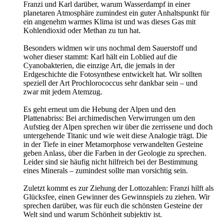
Franzi und Karl darüber, warum Wasserdampf in einer
planetaren Atmosphäre zumindest ein guter Anhaltspunkt für
ein angenehm warmes Klima ist und was dieses Gas mit
Kohlendioxid oder Methan zu tun hat.
Besonders widmen wir uns nochmal dem Sauerstoff und
woher dieser stammt: Karl hält ein Loblied auf die
Cyanobakterien, die einzige Art, die jemals in der
Erdgeschichte die Fotosynthese entwickelt hat. Wir sollten
speziell der Art Prochlorococcus sehr dankbar sein – und
zwar mit jedem Atemzug.
Es geht erneut um die Hebung der Alpen und den
Plattenabriss: Bei archimedischen Verwirrungen um den
Aufstieg der Alpen sprechen wir über die zerrissene und doch
untergehende Titanic und wie weit diese Analogie trägt. Die
in der Tiefe in einer Metamorphose verwandelten Gesteine
geben Anlass, über die Farben in der Geologie zu sprechen.
Leider sind sie häufig nicht hilfreich bei der Bestimmung
eines Minerals – zumindest sollte man vorsichtig sein.
Zuletzt kommt es zur Ziehung der Lottozahlen: Franzi hilft als
Glücksfee, einen Gewinner des Gewinnspiels zu ziehen. Wir
sprechen darüber, was für euch die schönsten Gesteine der
Welt sind und warum Schönheit subjektiv ist.