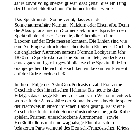
Jahre zuvor völlig überzeugt war, dass genau dies ein Ding
der Unmöglichkeit sei und für immer bleiben werde.
Das Spektrum der Sonne verrät, dass es in der
Sonnenatmosphäre Natrium, Kalzium oder Eisen gibt. Denn
die Absorptionslinien im Sonnenspektrum entsprechen den
Spektrallinien dieser Elemente, die Chemiker in ihren
Laboren auf der Erde messen konnten. Die Linien sind wie
eine Art Fingerabdruck eines chemischen Elements. Doch als
ein englischer Astronom namens Norman Lockyer im Jahr
1870 sein Spektroskop auf die Sonne richtete, entdeckte er
etwas ganz und gar Ungewöhnliches: eine Spektrallinie im
orange-gelben Bereich, die sich keinem bekannten Element
auf der Erde zuordnen ließ.
In dieser Folge des AstroGeo-Podcasts erzählt Franzi die
Geschichte des himmlischen Heliums: Bis heute ist das
Edelgas das einzige Element, das zuerst im Weltraum entdeckt
wurde, in der Atmosphäre der Sonne, bevor Jahrzehnte später
der Nachweis in einem irdischen Labor gelang. Es ist eine
Geschichte, in der totale Sonnenfinsternisse eine große Rolle
spielen, Prismen, unerschrockene Astronomen – sowie
Heißluftballons und eine waghalsige Flucht aus dem
belagerten Paris während des Deutsch-Französischen Kriegs.