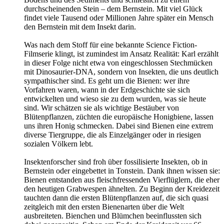
durchscheinenden Stein – dem Bernstein. Mit viel Glück
findet viele Tausend oder Millionen Jahre später ein Mensch
den Bernstein mit dem Insekt darin.
Was nach dem Stoff für eine bekannte Science Fiction-
Filmserie klingt, ist zumindest im Ansatz Realität: Karl erzählt
in dieser Folge nicht etwa von eingeschlossen Stechmücken
mit Dinosaurier-DNA, sondern von Insekten, die uns deutlich
sympathischer sind. Es geht um die Bienen: wer ihre
Vorfahren waren, wann in der Erdgeschichte sie sich
entwickelten und wieso sie zu dem wurden, was sie heute
sind. Wir schätzen sie als wichtige Bestäuber von
Blütenpflanzen, züchten die europäische Honigbiene, lassen
uns ihren Honig schmecken. Dabei sind Bienen eine extrem
diverse Tiergruppe, die als Einzelgänger oder in riesigen
sozialen Völkern lebt.
Insektenforscher sind froh über fossilisierte Insekten, ob in
Bernstein oder eingebettet in Tonstein. Dank ihnen wissen sie:
Bienen entstanden aus fleischfressenden Vierflüglern, die eher
den heutigen Grabwespen ähnelten. Zu Beginn der Kreidezeit
tauchten dann die ersten Blütenpflanzen auf, die sich quasi
zeitgleich mit den ersten Bienenarten über die Welt
ausbreiteten. Bienchen und Blümchen beeinflussten sich