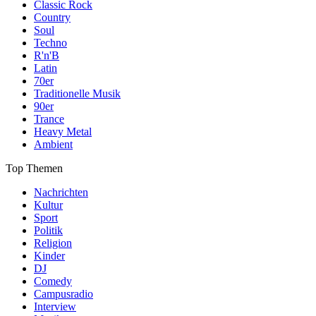
Classic Rock
Country
Soul
Techno
R'n'B
Latin
70er
Traditionelle Musik
90er
Trance
Heavy Metal
Ambient
Top Themen
Nachrichten
Kultur
Sport
Politik
Religion
Kinder
DJ
Comedy
Campusradio
Interview