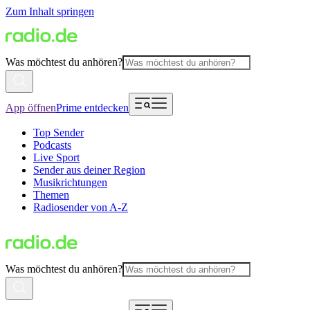
Zum Inhalt springen
Was möchtest du anhören?
App öffnen
Prime entdecken
Top Sender
Podcasts
Live Sport
Sender aus deiner Region
Musikrichtungen
Themen
Radiosender von A-Z
Was möchtest du anhören?