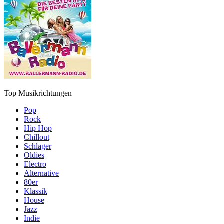
Top Musikrichtungen
Pop
Rock
Hip Hop
Chillout
Schlager
Oldies
Electro
Alternative
80er
Klassik
House
Jazz
Indie