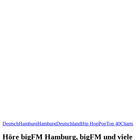
Deutsch
Hamburg
Hamburg
Deutschland
Hip Hop
Pop
Top 40
Charts
Höre bigFM Hamburg, bigFM und viele