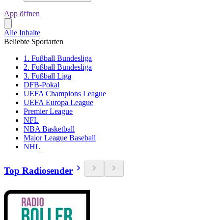
App öffnen
Alle Inhalte
Beliebte Sportarten
1. Fußball Bundesliga
2. Fußball Bundesliga
3. Fußball Liga
DFB-Pokal
UEFA Champions League
UEFA Europa League
Premier League
NFL
NBA Basketball
Major League Baseball
NHL
Top Radiosender