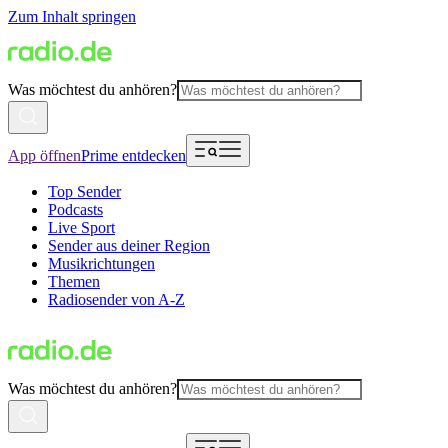
Zum Inhalt springen
Was möchtest du anhören?
App öffnen
Prime entdecken
Top Sender
Podcasts
Live Sport
Sender aus deiner Region
Musikrichtungen
Themen
Radiosender von A-Z
Was möchtest du anhören?