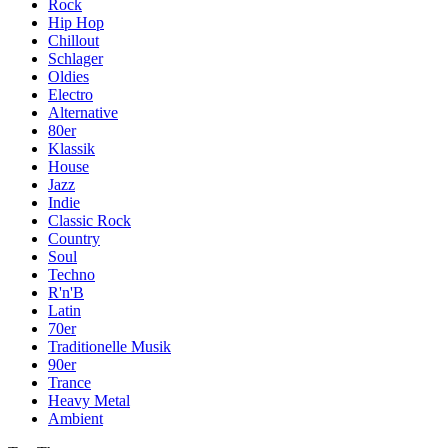
Rock
Hip Hop
Chillout
Schlager
Oldies
Electro
Alternative
80er
Klassik
House
Jazz
Indie
Classic Rock
Country
Soul
Techno
R'n'B
Latin
70er
Traditionelle Musik
90er
Trance
Heavy Metal
Ambient