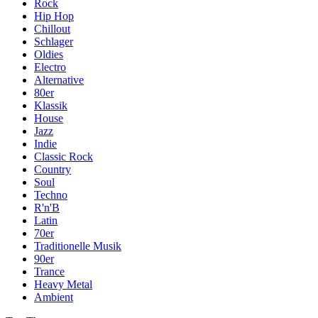
Rock
Hip Hop
Chillout
Schlager
Oldies
Electro
Alternative
80er
Klassik
House
Jazz
Indie
Classic Rock
Country
Soul
Techno
R'n'B
Latin
70er
Traditionelle Musik
90er
Trance
Heavy Metal
Ambient