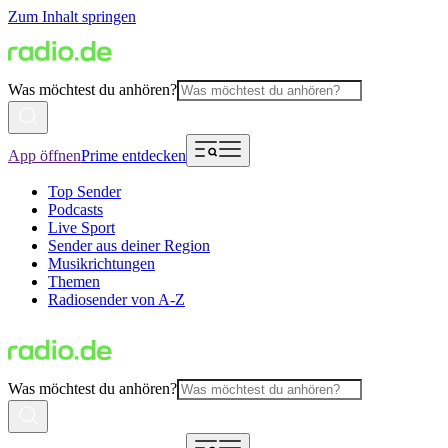
Zum Inhalt springen
Was möchtest du anhören?
App öffnen
Prime entdecken
Top Sender
Podcasts
Live Sport
Sender aus deiner Region
Musikrichtungen
Themen
Radiosender von A-Z
Was möchtest du anhören?