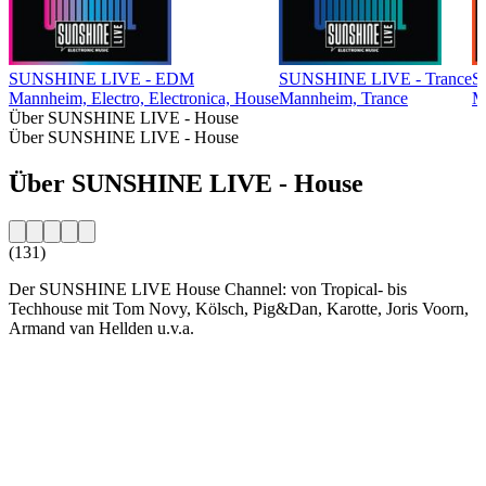
SUNSHINE LIVE - EDM
SUNSHINE LIVE - Trance
S
Mannheim, Electro, Electronica, House
Mannheim, Trance
M
Über SUNSHINE LIVE - House
Über SUNSHINE LIVE - House
Über SUNSHINE LIVE - House
(131)
Der SUNSHINE LIVE House Channel: von Tropical- bis
Techhouse mit Tom Novy, Kölsch, Pig&Dan, Karotte, Joris Voorn,
Armand van Hellden u.v.a.
Sender-Website