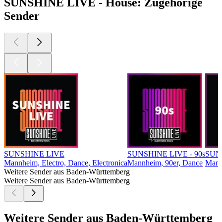
SUNSHINE LIVE - House: Zugehörige
Sender
SUNSHINE LIVE
SUNSHINE LIVE - 90s
SUNS
Mannheim, Electro, Dance, Electronica
Mannheim, 90er, Dance
Mann
Weitere Sender aus Baden-Württemberg
Weitere Sender aus Baden-Württemberg
Weitere Sender aus Baden-Württemberg