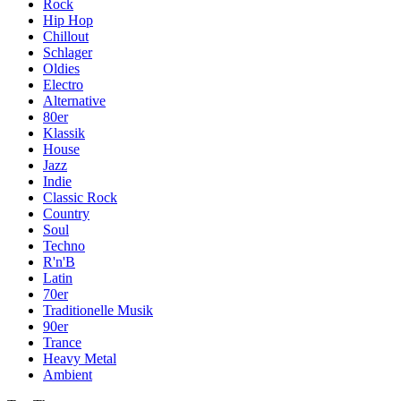
Rock
Hip Hop
Chillout
Schlager
Oldies
Electro
Alternative
80er
Klassik
House
Jazz
Indie
Classic Rock
Country
Soul
Techno
R'n'B
Latin
70er
Traditionelle Musik
90er
Trance
Heavy Metal
Ambient