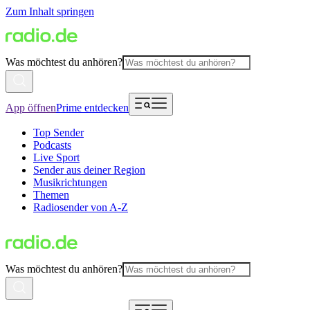
Zum Inhalt springen
Was möchtest du anhören?
App öffnen
Prime entdecken
Top Sender
Podcasts
Live Sport
Sender aus deiner Region
Musikrichtungen
Themen
Radiosender von A-Z
Was möchtest du anhören?