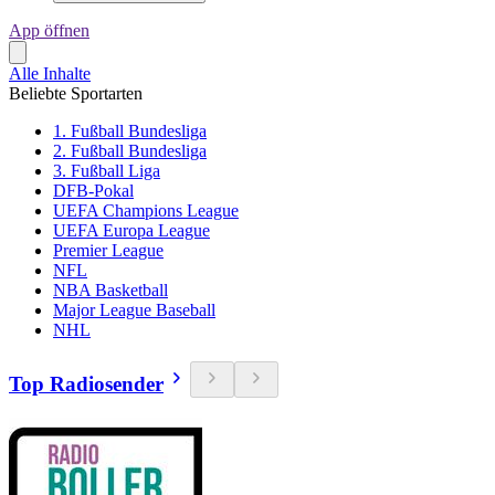
App öffnen
Alle Inhalte
Beliebte Sportarten
1. Fußball Bundesliga
2. Fußball Bundesliga
3. Fußball Liga
DFB-Pokal
UEFA Champions League
UEFA Europa League
Premier League
NFL
NBA Basketball
Major League Baseball
NHL
Top Radiosender