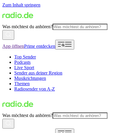
Zum Inhalt springen
Was möchtest du anhören?
App öffnen
Prime entdecken
Top Sender
Podcasts
Live Sport
Sender aus deiner Region
Musikrichtungen
Themen
Radiosender von A-Z
Was möchtest du anhören?