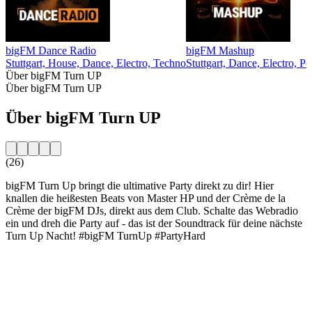
bigFM Dance Radio
bigFM Mashup
Stuttgart, House, Dance, Electro, Techno
Stuttgart, Dance, Electro, P
Über bigFM Turn UP
Über bigFM Turn UP
Über bigFM Turn UP
(26)
bigFM Turn Up bringt die ultimative Party direkt zu dir! Hier
knallen die heißesten Beats von Master HP und der Crème de la
Crème der bigFM DJs, direkt aus dem Club. Schalte das Webradio
ein und dreh die Party auf - das ist der Soundtrack für deine nächste
Turn Up Nacht! #bigFM TurnUp #PartyHard
Sender-Website