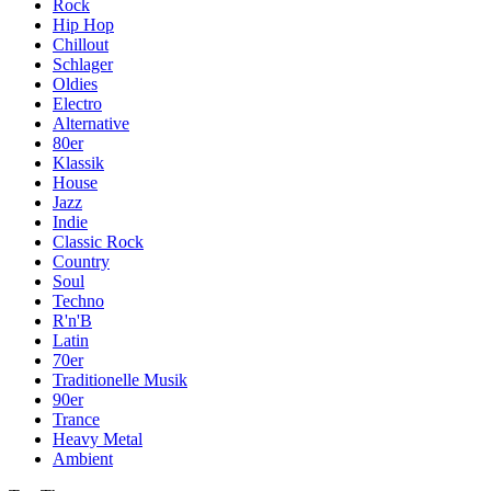
Rock
Hip Hop
Chillout
Schlager
Oldies
Electro
Alternative
80er
Klassik
House
Jazz
Indie
Classic Rock
Country
Soul
Techno
R'n'B
Latin
70er
Traditionelle Musik
90er
Trance
Heavy Metal
Ambient