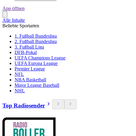
App öffnen
Alle Inhalte
Beliebte Sportarten
1. Fußball Bundesliga
2. Fußball Bundesliga
3. Fußball Liga
DFB-Pokal
UEFA Champions League
UEFA Europa League
Premier League
NFL
NBA Basketball
Major League Baseball
NHL
Top Radiosender