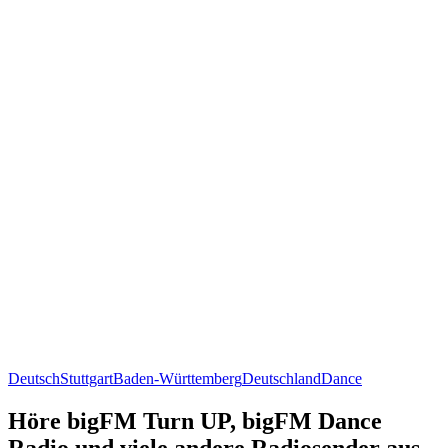
Deutsch
Stuttgart
Baden-Württemberg
Deutschland
Dance
Höre bigFM Turn UP, bigFM Dance
Radio und viele andere Radiosender aus