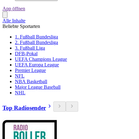
App öffnen
Alle Inhalte
Beliebte Sportarten
1. Fußball Bundesliga
2. Fußball Bundesliga
3. Fußball Liga
DFB-Pokal
UEFA Champions League
UEFA Europa League
Premier League
NFL
NBA Basketball
Major League Baseball
NHL
Top Radiosender