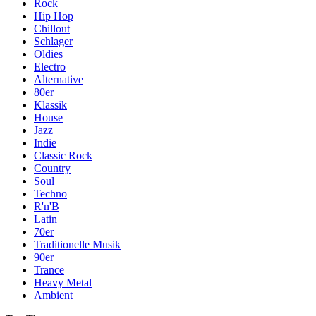
Rock
Hip Hop
Chillout
Schlager
Oldies
Electro
Alternative
80er
Klassik
House
Jazz
Indie
Classic Rock
Country
Soul
Techno
R'n'B
Latin
70er
Traditionelle Musik
90er
Trance
Heavy Metal
Ambient