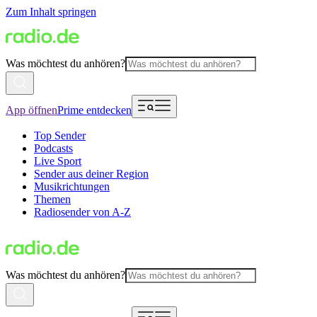
Zum Inhalt springen
Was möchtest du anhören?
App öffnen
Prime entdecken
Top Sender
Podcasts
Live Sport
Sender aus deiner Region
Musikrichtungen
Themen
Radiosender von A-Z
Was möchtest du anhören?