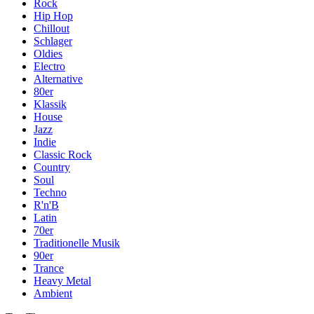
Rock
Hip Hop
Chillout
Schlager
Oldies
Electro
Alternative
80er
Klassik
House
Jazz
Indie
Classic Rock
Country
Soul
Techno
R'n'B
Latin
70er
Traditionelle Musik
90er
Trance
Heavy Metal
Ambient