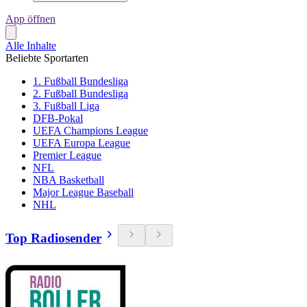
App öffnen
Alle Inhalte
Beliebte Sportarten
1. Fußball Bundesliga
2. Fußball Bundesliga
3. Fußball Liga
DFB-Pokal
UEFA Champions League
UEFA Europa League
Premier League
NFL
NBA Basketball
Major League Baseball
NHL
Top Radiosender