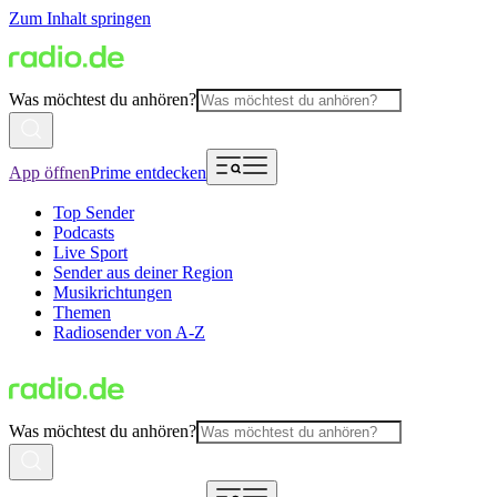
Zum Inhalt springen
Was möchtest du anhören?
App öffnen
Prime entdecken
Top Sender
Podcasts
Live Sport
Sender aus deiner Region
Musikrichtungen
Themen
Radiosender von A-Z
Was möchtest du anhören?