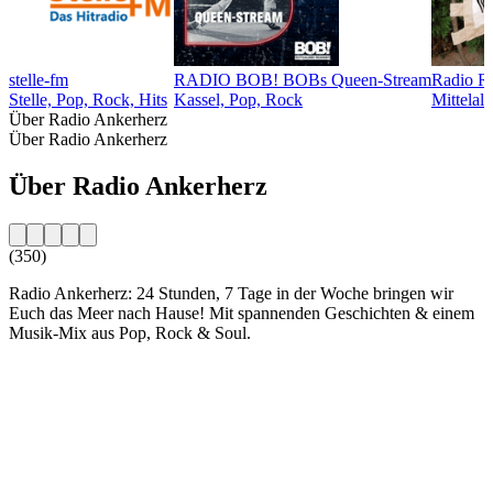
stelle-fm
RADIO BOB! BOBs Queen-Stream
Radio R
Stelle, Pop, Rock, Hits
Kassel, Pop, Rock
Mittelalt
Über Radio Ankerherz
Über Radio Ankerherz
Über Radio Ankerherz
(350)
Radio Ankerherz: 24 Stunden, 7 Tage in der Woche bringen wir
Euch das Meer nach Hause! Mit spannenden Geschichten & einem
Musik-Mix aus Pop, Rock & Soul.
Sender-Website