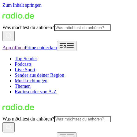
Zum Inhalt springen
Was möchtest du anhören?
App öffnen
Prime entdecken
Top Sender
Podcasts
Live Sport
Sender aus deiner Region
Musikrichtungen
Themen
Radiosender von A-Z
Was möchtest du anhören?