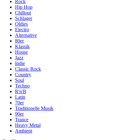
Rock
Hip Hop
Chillout
Schlager
Oldies
Electro
Alternative
80er
Klassik
House
Jazz
Indie
Classic Rock
Country
Soul
Techno
R'n'B
Latin
70er
Traditionelle Musik
90er
Trance
Heavy Metal
Ambient