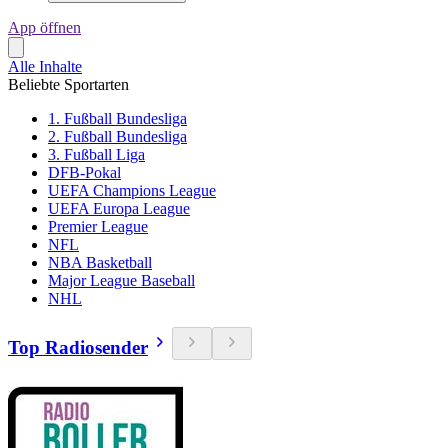
App öffnen
Alle Inhalte
Beliebte Sportarten
1. Fußball Bundesliga
2. Fußball Bundesliga
3. Fußball Liga
DFB-Pokal
UEFA Champions League
UEFA Europa League
Premier League
NFL
NBA Basketball
Major League Baseball
NHL
Top Radiosender