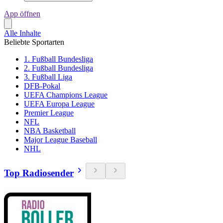
App öffnen
Alle Inhalte
Beliebte Sportarten
1. Fußball Bundesliga
2. Fußball Bundesliga
3. Fußball Liga
DFB-Pokal
UEFA Champions League
UEFA Europa League
Premier League
NFL
NBA Basketball
Major League Baseball
NHL
Top Radiosender