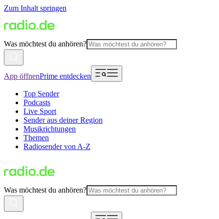
Zum Inhalt springen
Was möchtest du anhören?
App öffnen
Prime entdecken
Top Sender
Podcasts
Live Sport
Sender aus deiner Region
Musikrichtungen
Themen
Radiosender von A-Z
Was möchtest du anhören?