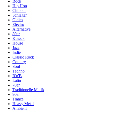
Rock
Hip Hop
Chillout
Schlager
Oldies
Electro
Alternative
80er
Klassik
House
Jazz
Indie
Classic Rock
Country
Soul
Techno
R'n'B
Latin
70er
Traditionelle Musik
90er
Trance
Heavy Metal
Ambient