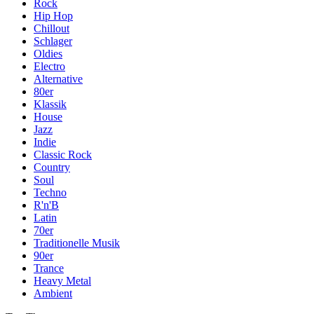
Rock
Hip Hop
Chillout
Schlager
Oldies
Electro
Alternative
80er
Klassik
House
Jazz
Indie
Classic Rock
Country
Soul
Techno
R'n'B
Latin
70er
Traditionelle Musik
90er
Trance
Heavy Metal
Ambient