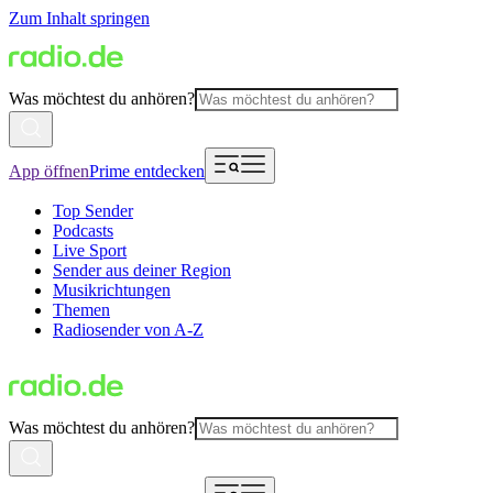
Zum Inhalt springen
Was möchtest du anhören?
App öffnen
Prime entdecken
Top Sender
Podcasts
Live Sport
Sender aus deiner Region
Musikrichtungen
Themen
Radiosender von A-Z
Was möchtest du anhören?