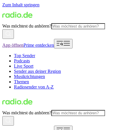
Zum Inhalt springen
Was möchtest du anhören?
App öffnen
Prime entdecken
Top Sender
Podcasts
Live Sport
Sender aus deiner Region
Musikrichtungen
Themen
Radiosender von A-Z
Was möchtest du anhören?