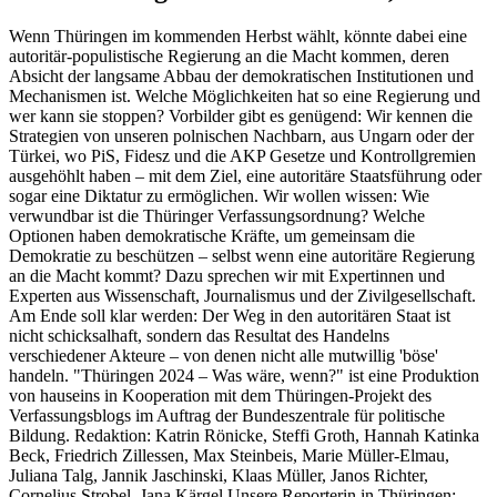
Wenn Thüringen im kommenden Herbst wählt, könnte dabei eine
autoritär-populistische Regierung an die Macht kommen, deren
Absicht der langsame Abbau der demokratischen Institutionen und
Mechanismen ist. Welche Möglichkeiten hat so eine Regierung und
wer kann sie stoppen? Vorbilder gibt es genügend: Wir kennen die
Strategien von unseren polnischen Nachbarn, aus Ungarn oder der
Türkei, wo PiS, Fidesz und die AKP Gesetze und Kontrollgremien
ausgehöhlt haben – mit dem Ziel, eine autoritäre Staatsführung oder
sogar eine Diktatur zu ermöglichen. Wir wollen wissen: Wie
verwundbar ist die Thüringer Verfassungsordnung? Welche
Optionen haben demokratische Kräfte, um gemeinsam die
Demokratie zu beschützen – selbst wenn eine autoritäre Regierung
an die Macht kommt? Dazu sprechen wir mit Expertinnen und
Experten aus Wissenschaft, Journalismus und der Zivilgesellschaft.
Am Ende soll klar werden: Der Weg in den autoritären Staat ist
nicht schicksalhaft, sondern das Resultat des Handelns
verschiedener Akteure – von denen nicht alle mutwillig 'böse'
handeln. "Thüringen 2024 – Was wäre, wenn?" ist eine Produktion
von hauseins in Kooperation mit dem Thüringen-Projekt des
Verfassungsblogs im Auftrag der Bundeszentrale für politische
Bildung. Redaktion: Katrin Rönicke, Steffi Groth, Hannah Katinka
Beck, Friedrich Zillessen, Max Steinbeis, Marie Müller-Elmau,
Juliana Talg, Jannik Jaschinski, Klaas Müller, Janos Richter,
Cornelius Strobel, Jana Kärgel Unsere Reporterin in Thüringen: