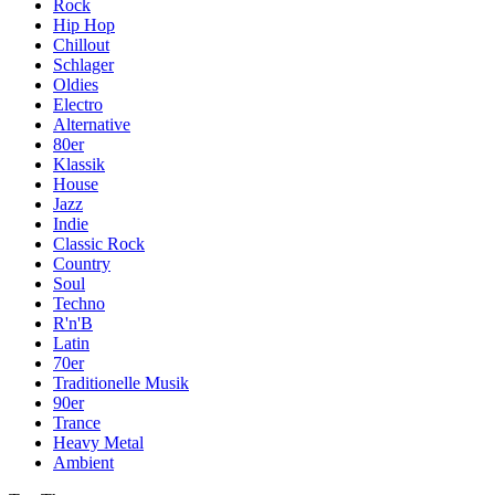
Rock
Hip Hop
Chillout
Schlager
Oldies
Electro
Alternative
80er
Klassik
House
Jazz
Indie
Classic Rock
Country
Soul
Techno
R'n'B
Latin
70er
Traditionelle Musik
90er
Trance
Heavy Metal
Ambient