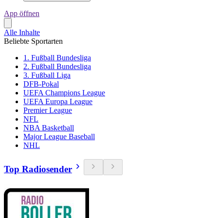
App öffnen
Alle Inhalte
Beliebte Sportarten
1. Fußball Bundesliga
2. Fußball Bundesliga
3. Fußball Liga
DFB-Pokal
UEFA Champions League
UEFA Europa League
Premier League
NFL
NBA Basketball
Major League Baseball
NHL
Top Radiosender