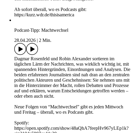
Podcast-Tipp: This is America – Free Luigi
04.05.2026
|
3 Min.
Im neuen Podcast “This is America: Free Luigi” mit Khesrau
Behroz geht es um den Mord an Brian Thompson, einen der
mächtigsten Manager der USA – und um den Hype rund um
den mutmaßlichen Täter: Luigi Mangione.
Ab sofort überall, wo es Podcasts gibt:
https://kurz.wdr.de/thisisamerica
Podcast-Tipp: Machtwechsel