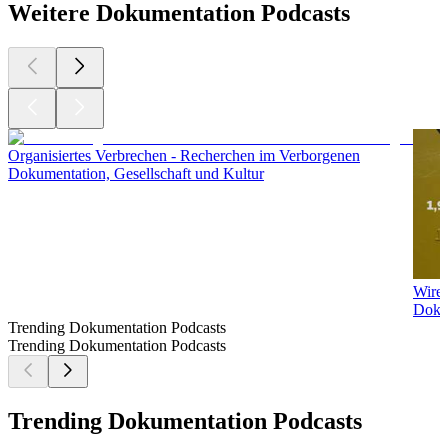
(https://podcasts.apple.com/de/podcast/schwarzrotgold-mesut-
%C3%B6zil-zu-gast-bei-freunden/id1714416676)
Podcast-Tipp: Das Lederhosen Kartell
10.09.2023
|
4 Min.
Ein Podcast für alle, die die Wiesn lieben. Sie hassen.
Oder selbst noch nie da waren.
Ab dem 17. September, dem ersten Wiesnwochenende,
überall wo es Podcasts gibt.
Link zur Spotify Showpage: https://spoti.fi/3RfFWLi