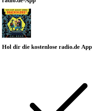
wird schnell Ernst. Die Hater werden immer mehr, sie drangsalieren
den Drachenlord, sie beschimpfen ihn und greifen ihn an. Erst nur
digital. Dann auch ganz real, vor seinem Haus. Und Winkler? Er ist
alles andere als ein stilles Opfer. Er wehrt sich, er wütet und
überschreitet dabei manchmal Grenzen. Es entsteht eine
Eskalationsspirale, die sich immer weiter nach oben schraubt, immer
bedrohlicher und gewalttätiger wird – und den Fall »Drachenlord«
zum größten Fall von Cybermobbing in Deutschland macht. Dieser
Fall lässt unsere Gesellschaft an ihre Grenzen stoßen, er fordert
Justiz, Polizei, Medien und unser Mitgefühl heraus. Und er hat mehr
mit jedem von uns zu tun, als wir glauben…
Podcast-Website