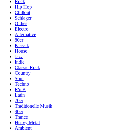
Rock
Hip Hop
Chillout
Schlager
Oldies
Electro
Alternative
80er
Klassik
House
Jazz
Indie
Classic Rock
Country
Soul
Techno
R'n'B
Latin
70er
Traditionelle Musik
90er
Trance
Heavy Metal
Ambient