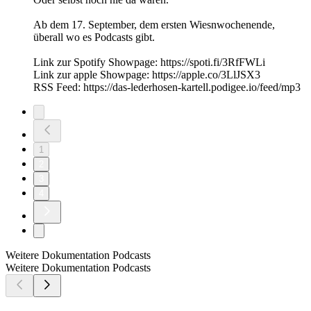
Trailer SchwarzRotGold: Mesut Özil zu Gast bei Freunden
09.11.2023
|
4 Min.
Unser Freund Khesrau Behroz hat mit Undone einen neuen
Podcast gemacht.
Absolute Hörempfehlung!
Spotify: [Link zur Show]
(https://open.spotify.com/show/7BqE7txWLP7njmcTjw14K2?
si=8Z7Ca9KLRAOiG2ntaOG2yA)
Apple Podcasts: [Link zur Show]