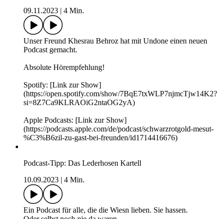
CampfireFM:
https://www.joincampfire.fm/podcasts/machtwechsel-
0698a053-b7e5-7ed1-a2b3-3e6049e15519?
utm_source=ig&utm_medium=social&utm_content=l
Podcast-Tipp: Justitias Wille - Leben in der Waagschale
21.02.2024
|
3 Min.
Podcast-Empfehlung: Wenn ihr mehr über “Justitias Wille -
Leben in der Waagschale” erfahren und keine Episode
verpassen wollt, folgt uns auf dem Player eurer Wahl:
https://linktr.ee/justitiaswille