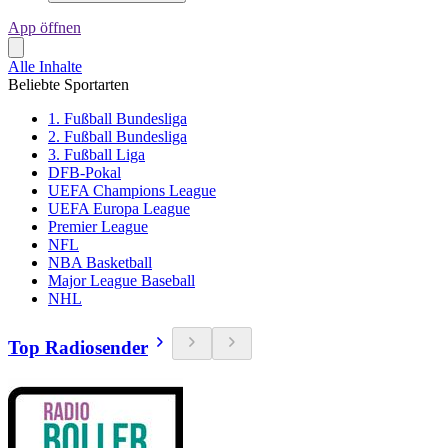
App öffnen
Alle Inhalte
Beliebte Sportarten
1. Fußball Bundesliga
2. Fußball Bundesliga
3. Fußball Liga
DFB-Pokal
UEFA Champions League
UEFA Europa League
Premier League
NFL
NBA Basketball
Major League Baseball
NHL
Top Radiosender