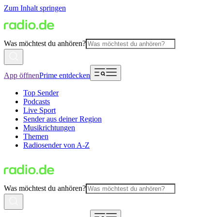
Zum Inhalt springen
Was möchtest du anhören?
App öffnen
Prime entdecken
Top Sender
Podcasts
Live Sport
Sender aus deiner Region
Musikrichtungen
Themen
Radiosender von A-Z
Was möchtest du anhören?