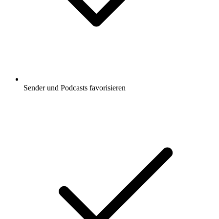
Dokumentation
Gesellschaft und Kultur
Nachrichten
Politik
Höre Cui Bono: Wer hat Angst vorm
Drachenlord?, Organisiertes Verbrechen
- Recherchen im Verborgenen und viele
andere Podcasts aus aller Welt mit der
radio.de-App