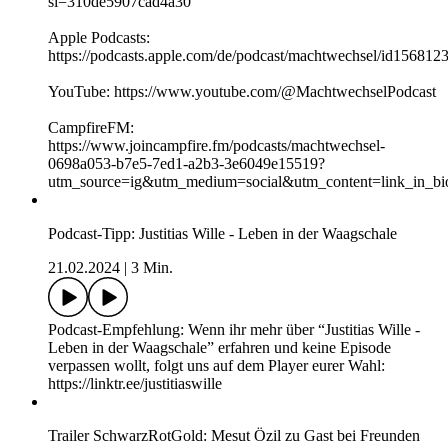
28.04.2026
|
2 Min.
Dagmar Rosenfeld und Robin Alexander sortieren im
täglichen Lärm der Nachrichten, was wirklich wichtig ist, mit
spannenden Hintergründen, Einordnungen und Analysen. Die
beiden erfahrenen Journalisten sind nah dran an den zentralen
politischen Akteuren und Geschehnissen: Sie nehmen uns mit
in die Hinterzimmer der Macht, rollen Debatten und Prozesse
auf und erklären, warum Entscheidungen getroffen werden –
oder eben auch nicht.
Neue Folgen von “Machtwechsel” gibt es jeden Mittwoch
und Freitag – überall, wo es Podcasts gibt.
Spotify:
https://open.spotify.com/show/48aQhA7feepHv967yLEp1k?
si=310de5907cad4a30
Apple Podcasts:
https://podcasts.apple.com/de/podcast/machtwechsel/id156812
YouTube: https://www.youtube.com/@MachtwechselPodcast