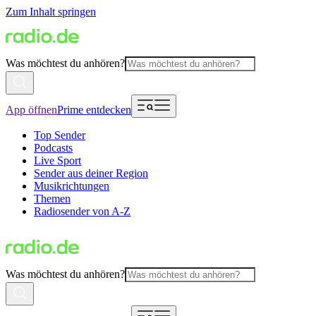
Zum Inhalt springen
Was möchtest du anhören?
App öffnen
Prime entdecken
Top Sender
Podcasts
Live Sport
Sender aus deiner Region
Musikrichtungen
Themen
Radiosender von A-Z
Was möchtest du anhören?