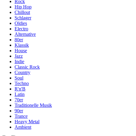
Rock
Hip Hop
Chillout
Schlager
Oldies
Electro
Alternative
80er
Klassik
House
Jazz
Indie
Classic Rock
Country
Soul
Techno
R'n'B
Latin
70er
Traditionelle Musik
90er
Trance
Heavy Metal
Ambient