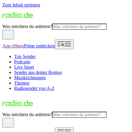
Zum Inhalt springen
Was möchtest du anhören?
App öffnen
Prime entdecken
Top Sender
Podcasts
Live Sport
Sender aus deiner Region
Musikrichtungen
Themen
Radiosender von A-Z
Was möchtest du anhören?