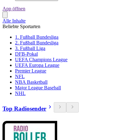
App öffnen
Alle Inhalte
Beliebte Sportarten
1. Fußball Bundesliga
2. Fußball Bundesliga
3. Fußball Liga
DFB-Pokal
UEFA Champions League
UEFA Europa League
Premier League
NFL
NBA Basketball
Major League Baseball
NHL
Top Radiosender