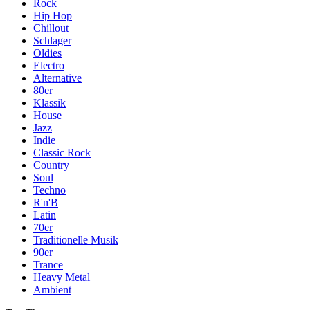
Rock
Hip Hop
Chillout
Schlager
Oldies
Electro
Alternative
80er
Klassik
House
Jazz
Indie
Classic Rock
Country
Soul
Techno
R'n'B
Latin
70er
Traditionelle Musik
90er
Trance
Heavy Metal
Ambient