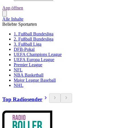
App öffnen
Alle Inhalte
Beliebte Sportarten
1. Fußball Bundesliga
2. Fußball Bundesliga
3. Fußball Liga
DFB-Pokal
UEFA Champions League
UEFA Europa League
Premier League
NFL
NBA Basketball
Major League Baseball
NHL
Top Radiosender