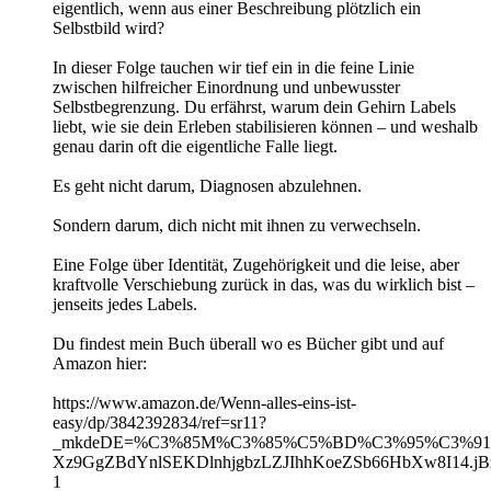
eigentlich, wenn aus einer Beschreibung plötzlich ein
Selbstbild wird?
In dieser Folge tauchen wir tief ein in die feine Linie
zwischen hilfreicher Einordnung und unbewusster
Selbstbegrenzung. Du erfährst, warum dein Gehirn Labels
liebt, wie sie dein Erleben stabilisieren können – und weshalb
genau darin oft die eigentliche Falle liegt.
Es geht nicht darum, Diagnosen abzulehnen.
Sondern darum, dich nicht mit ihnen zu verwechseln.
Eine Folge über Identität, Zugehörigkeit und die leise, aber
kraftvolle Verschiebung zurück in das, was du wirklich bist –
jenseits jedes Labels.
Du findest mein Buch überall wo es Bücher gibt und auf
Amazon hier:
https://www.amazon.de/Wenn-alles-eins-ist-
easy/dp/3842392834/ref=sr11?
_mkdeDE=%C3%85M%C3%85%C5%BD%C3%95%C3%91&crid
Xz9GgZBdYnlSEKDlnhjgbzLZJIhhKoeZSb66HbXw8I14.jBz
1