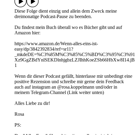
Diese Folge dient einzig und allein dem Zweck meine
dreimonatige Podcast-Pause zu beenden.
Du findest mein Buch überall wo es Bücher gibt und auf
Amazon hier:
https://www.amazon.de/Wenn-alles-eins-ist-
easy/dp/3842392834/ref=sr11?
_mkdeDE=%C3%85M%C3%85%C5%BD%C3%95%C3%91&crid
Xz9GgZBdYnlSEKDlnhjgbzLZJIhhKoeZSb66HbXw8I14.jBz
1
Wenn dir dieser Podcast gefällt, hinterlasse mir unbedingt eine
positive Rezension und schreibe mir gerne dein Feedback
auch auf instagram an @rosa.koppelmann und/oder in
meinem Telegram-Channel (Link weiter unten)
Alles Liebe zu dir!
Rosa
PS: