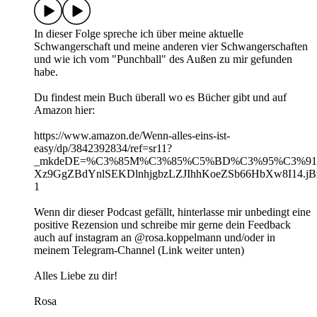
In dieser Folge spreche ich über meine aktuelle
Schwangerschaft und meine anderen vier Schwangerschaften
und wie ich vom "Punchball" des Außen zu mir gefunden
habe.
Du findest mein Buch überall wo es Bücher gibt und auf
Amazon hier:
https://www.amazon.de/Wenn-alles-eins-ist-
easy/dp/3842392834/ref=sr11?
_mkdeDE=%C3%85M%C3%85%C5%BD%C3%95%C3%91&crid
Xz9GgZBdYnlSEKDlnhjgbzLZJIhhKoeZSb66HbXw8I14.jBz
1
Wenn dir dieser Podcast gefällt, hinterlasse mir unbedingt eine
positive Rezension und schreibe mir gerne dein Feedback
auch auf instagram an @rosa.koppelmann und/oder in
meinem Telegram-Channel (Link weiter unten)
Alles Liebe zu dir!
Rosa