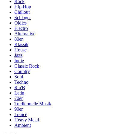
Rock
Hip Hop
Chillout
Schlager
Oldies
Electro
Alternative
80er
Klassik
House
Jazz
Indie
Classic Rock
Country
Soul
Techno
R'n'B
Latin
70er
Traditionelle Musik
90er
Trance
Heavy Metal
Ambient