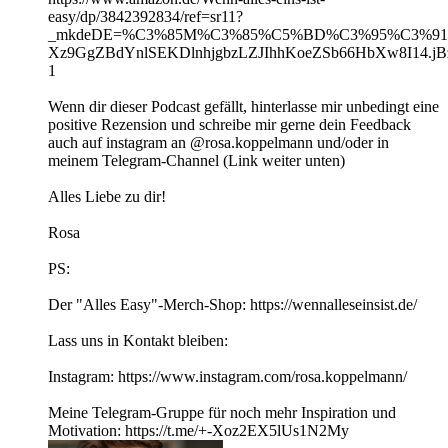
easy/dp/3842392834/ref=sr11?
_mkdeDE=%C3%85M%C3%85%C5%BD%C3%95%C3%91&crid
Xz9GgZBdYnlSEKDlnhjgbzLZJIhhKoeZSb66HbXw8I14.jBz
1
Wenn dir dieser Podcast gefällt, hinterlasse mir unbedingt eine
positive Rezension und schreibe mir gerne dein Feedback
auch auf instagram an @rosa.koppelmann und/oder in
meinem Telegram-Channel (Link weiter unten)
Alles Liebe zu dir!
Rosa
PS:
Der "Alles Easy"-Merch-Shop: https://wennalleseinsist.de/
Lass uns in Kontakt bleiben:
Instagram: https://www.instagram.com/rosa.koppelmann/
Meine Telegram-Gruppe für noch mehr Inspiration und
Motivation: https://t.me/+-Xoz2EX5lUs1N2My