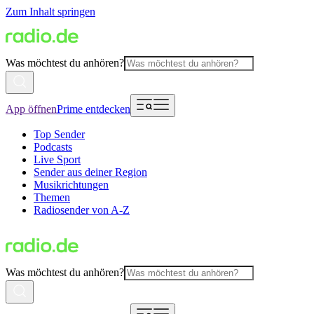
Zum Inhalt springen
Was möchtest du anhören?
App öffnen
Prime entdecken
Top Sender
Podcasts
Live Sport
Sender aus deiner Region
Musikrichtungen
Themen
Radiosender von A-Z
Was möchtest du anhören?