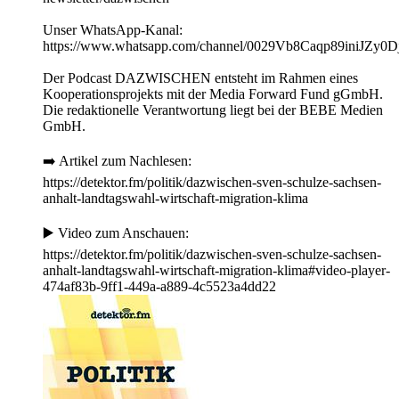
Unser WhatsApp-Kanal:
https://www.whatsapp.com/channel/0029Vb8Caqp89iniJZy0D
Der Podcast DAZWISCHEN entsteht im Rahmen eines
Kooperationsprojekts mit der Media Forward Fund gGmbH.
Die redaktionelle Verantwortung liegt bei der BEBE Medien
GmbH.
➡️ Artikel zum Nachlesen:
https://detektor.fm/politik/dazwischen-sven-schulze-sachsen-
anhalt-landtagswahl-wirtschaft-migration-klima
▶️ Video zum Anschauen:
https://detektor.fm/politik/dazwischen-sven-schulze-sachsen-
anhalt-landtagswahl-wirtschaft-migration-klima#video-player-
474af83b-9ff1-449a-a889-4c5523a4dd22