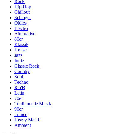
Rock
Hip Hop
Chillout
Schlager
Oldies
Electro
Alternative
80er
Klassik
House
Jazz
Indie
Classic Rock
Country
Soul
Techno
R'n'B
Latin
70er
Traditionelle Musik
90er
Trance
Heavy Metal
Ambient