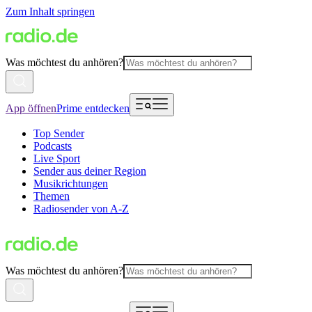
Zum Inhalt springen
Was möchtest du anhören?
App öffnen
Prime entdecken
Top Sender
Podcasts
Live Sport
Sender aus deiner Region
Musikrichtungen
Themen
Radiosender von A-Z
Was möchtest du anhören?