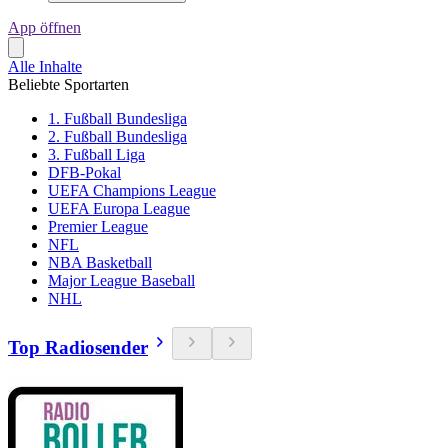
App öffnen
Alle Inhalte
Beliebte Sportarten
1. Fußball Bundesliga
2. Fußball Bundesliga
3. Fußball Liga
DFB-Pokal
UEFA Champions League
UEFA Europa League
Premier League
NFL
NBA Basketball
Major League Baseball
NHL
Top Radiosender