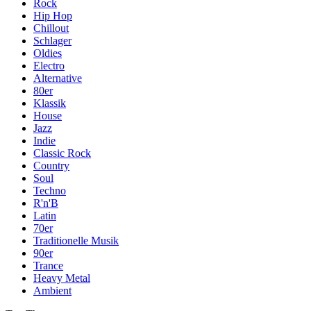
Rock
Hip Hop
Chillout
Schlager
Oldies
Electro
Alternative
80er
Klassik
House
Jazz
Indie
Classic Rock
Country
Soul
Techno
R'n'B
Latin
70er
Traditionelle Musik
90er
Trance
Heavy Metal
Ambient