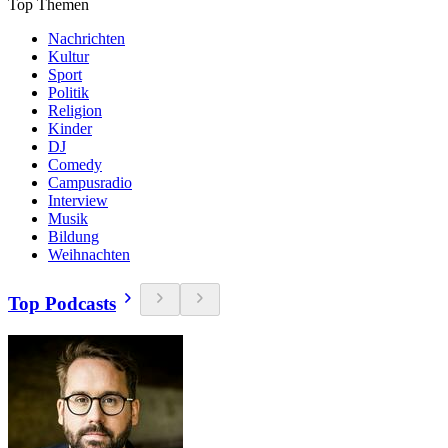
Top Themen
Nachrichten
Kultur
Sport
Politik
Religion
Kinder
DJ
Comedy
Campusradio
Interview
Musik
Bildung
Weihnachten
Top Podcasts