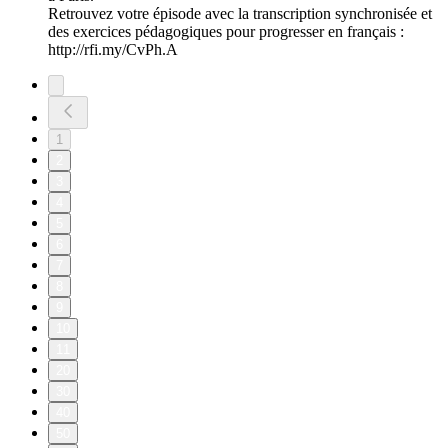
Retrouvez votre épisode avec la transcription synchronisée et
des exercices pédagogiques pour progresser en français :
http://rfi.my/CvPh.A
1
2
3
4
5
6
7
8
9
10
11
20
30
40
50