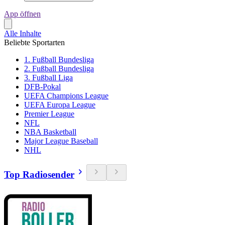
App öffnen
Alle Inhalte
Beliebte Sportarten
1. Fußball Bundesliga
2. Fußball Bundesliga
3. Fußball Liga
DFB-Pokal
UEFA Champions League
UEFA Europa League
Premier League
NFL
NBA Basketball
Major League Baseball
NHL
Top Radiosender