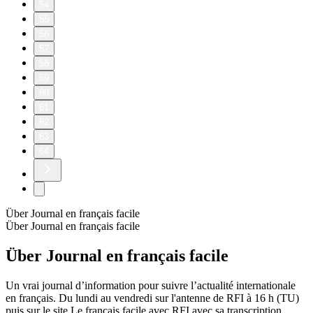
54
55
56
57
58
59
60
61
62
63
64
Über Journal en français facile
Über Journal en français facile
Über Journal en français facile
Un vrai journal d’information pour suivre l’actualité internationale
en français. Du lundi au vendredi sur l'antenne de RFI à 16 h (TU)
puis sur le site Le français facile avec RFI avec sa transcription.