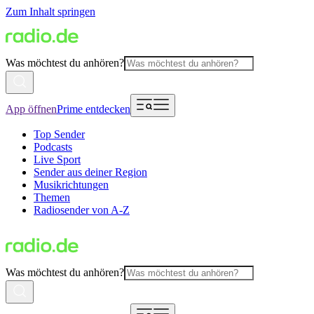
Zum Inhalt springen
Was möchtest du anhören?
App öffnen
Prime entdecken
Top Sender
Podcasts
Live Sport
Sender aus deiner Region
Musikrichtungen
Themen
Radiosender von A-Z
Was möchtest du anhören?