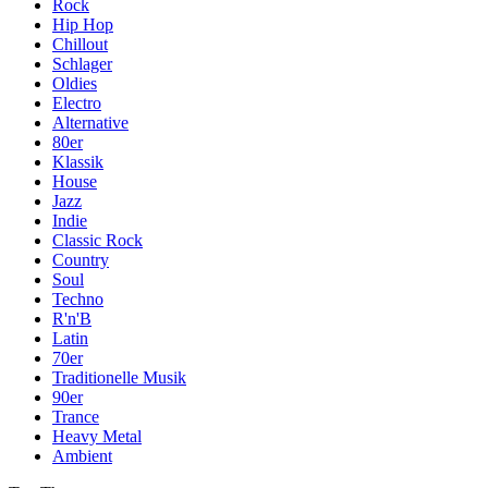
Rock
Hip Hop
Chillout
Schlager
Oldies
Electro
Alternative
80er
Klassik
House
Jazz
Indie
Classic Rock
Country
Soul
Techno
R'n'B
Latin
70er
Traditionelle Musik
90er
Trance
Heavy Metal
Ambient