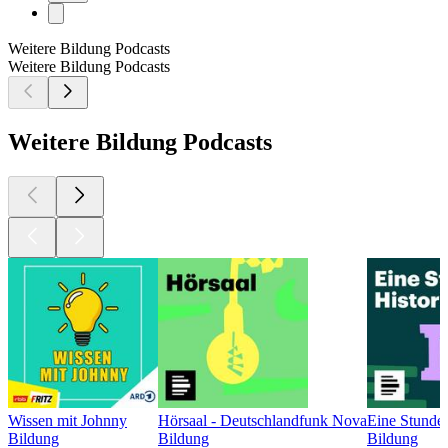
Weitere Bildung Podcasts
Weitere Bildung Podcasts
Weitere Bildung Podcasts
Wissen mit Johnny
Hörsaal - Deutschlandfunk Nova
Eine Stunde
Bildung
Bildung
Bildung