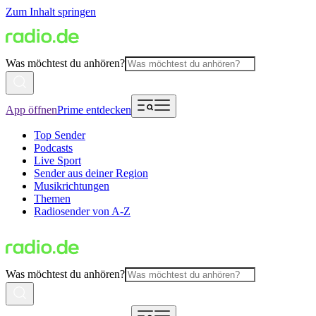
Zum Inhalt springen
Was möchtest du anhören?
App öffnen
Prime entdecken
Top Sender
Podcasts
Live Sport
Sender aus deiner Region
Musikrichtungen
Themen
Radiosender von A-Z
Was möchtest du anhören?