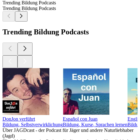
Trending Bildung Podcasts
Trending Bildung Podcasts
Trending Bildung Podcasts
DonJon verführt
Español con Juan
Englis
Bildung, Selbstverwirklichung
Bildung, Kurse, Sprachen lernen
Bildun
Über JAGDcast - der Podcast für Jäger und andere Naturliebhaber
(Jagd)