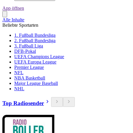
App öffnen
Alle Inhalte
Beliebte Sportarten
1. Fußball Bundesliga
2. Fußball Bundesliga
3. Fußball Liga
DFB-Pokal
UEFA Champions League
UEFA Europa League
Premier League
NFL
NBA Basketball
Major League Baseball
NHL
Top Radiosender